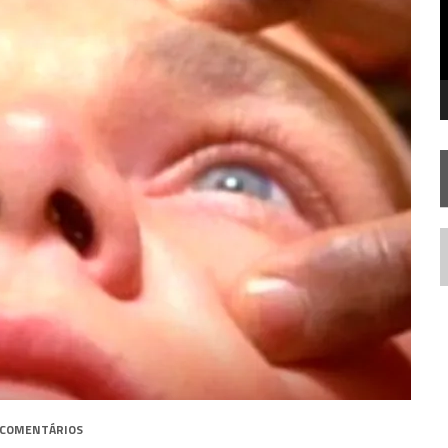
 – “THE GRIFFIN INCIDENT” (4×02)
 TREK NO PLANETÁRIO DO RIO
TA TEMPORADA DE
A NOVA GERAÇÃO
N
 COMENTÁRIOS