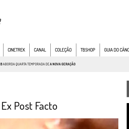
CINETREK
CANAL
COLEÇÃO
TBSHOP
GUIA DO CÂN
PISÓDIOS DE
STAR TREK
SOBRE PATERNIDADE
IE DOCUMENTAL DE
STAR TREK
, CHEGA EM 8 DE SETEMBRO
Ex Post Facto
T
TEMPORADA DE STRANGE NEW WORDS
d
v
 FILME DE FÃS AXANAR HORAS APÓS ESTREIA