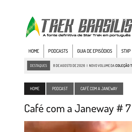
HOME
PODCASTS
GUIA DE EPISÓDIOS
STXP
DESTAQUES
7 DE AGOSTO DE 2026
|
GRANDES JORNADAS | SEIS E
7 DE AGOSTO DE 2026
|
SNW 4×03: HUMAN BEST FRIEND
6 DE AGOSTO DE 2026
|
NOVA TEMPORADA DE
THE CENTER SEAT
, SÉR
HOME
PODCAST
CAFÉ COM A JANEWAY
5 DE AGOSTO DE 2026
|
BALDE DO ODO #122 CHILDREN OF TIME
Café com a Janeway # 7 
4 DE AGOSTO DE 2026
|
REVISITANDO “HIDE AND Q” (TNG 1×09)
3 DE AGOSTO DE 2026
|
VEJA FOTOS DO TERCEIRO EPISÓDIO DA 4ª 
3 DE AGOSTO DE 2026
|
PARAMOUNT E CBS DERRUBAM NOVO VÍDEO DO