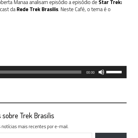
oberta Manaa analisam episódio a episódio de
Star Trek:
dcast da
Rede Trek Brasilis
. Neste Café, o tema é o
Use
00:00
as
setas
para
cima
ou
para
sobre Trek Brasilis
baixo
notícias mais recentes por e-mail.
para
aumentar