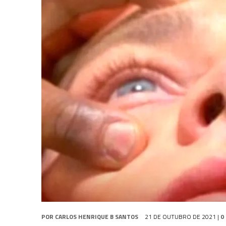
2 DE AGOSTO DE 2026
|
TB AO VIVO | STAR TREK: STRANGE NEW WORLDS
9 DE AGOSTO DE 2026
|
CARIOCA TREKKER CELEBRA 60 ANOS DE STAR
8 DE AGOSTO DE 2026
|
NOVO VOLUME DA
COLEÇÃO TB
ABORDA QUAR
POR
CARLOS HENRIQUE B SANTOS
21 DE OUTUBRO DE 2021
|
0