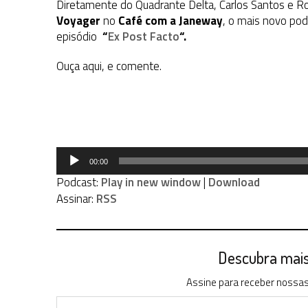
Diretamente do Quadrante Delta, Carlos Santos e R
Voyager
no
Café com a Janeway
, o mais novo po
episódio
“
Ex Post Facto
“.
Ouça aqui, e comente.
Tocador
00:00
de
Podcast:
Play in new window
|
Download
áudio
Assinar:
RSS
Descubra mais 
Assine para receber nossas 
Digite seu e-mail…