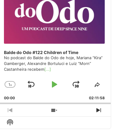
Balde do Odo #122 Children of Time
No podcast do Balde do Odo de hoje, Mariana “Kira”
Gamberger, Alexandre Bortuluci e Luiz “Morn”
Castanheira recebem
[...]
1
x
Skip
Play
Jump
Change
Share
Playback
This
Backward
Pause
Forward
00:00
Rate
02:11:58
Episode
Previous
Show
Next
Episode
Episodes
Episode
Show
List
Podcast
Information