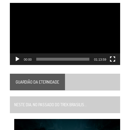
Tocador
de
vídeo
00:00
01:13:59
GUARDIÃO DA ETERNIDADE
NESTE DIA, NO PASSADO DO TREK BRASILIS...