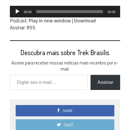
Tocador
00:00
00:00
de
Podcast:
Play in new window
|
Download
áudio
Assinar:
RSS
Descubra mais sobre Trek Brasilis
Assine para receber nossas notícias mais recentes por e-
mail.
Digite seu e-mail…
Assinar
SHARE
TWEET