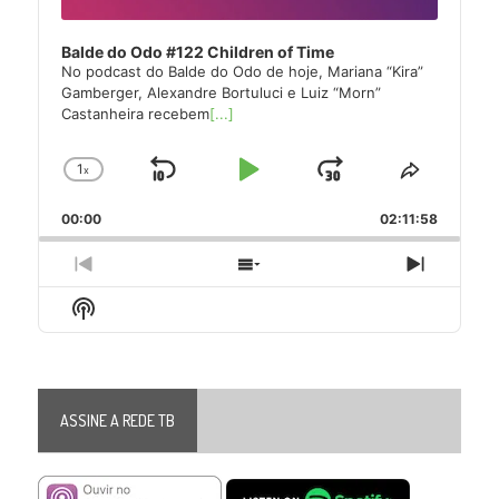
Balde do Odo #122 Children of Time
No podcast do Balde do Odo de hoje, Mariana “Kira”
Gamberger, Alexandre Bortuluci e Luiz “Morn”
Castanheira recebem
[...]
1
x
Skip
Play
Jump
Change
Share
Playback
This
Backward
Pause
Forward
00:00
Rate
02:11:58
Episode
Previous
Show
Next
Episode
Episodes
Episode
Show
List
Podcast
Information
ASSINE A REDE TB