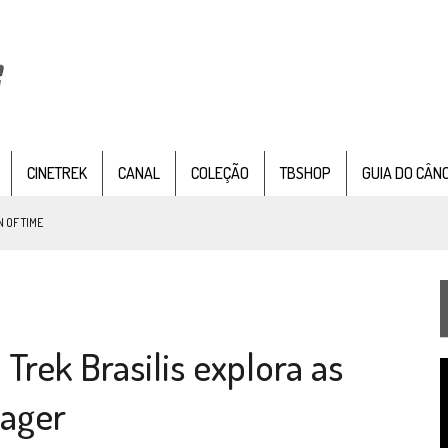
CINETREK
CANAL
COLEÇÃO
TBSHOP
GUIA DO CÂN
G 1×09)
TEMPORADA DE STRANGE NEW WORDS
 FILME DE FÃS AXANAR HORAS APÓS ESTREIA
 – “THE GRIFFIN INCIDENT” (4×02)
rek Brasilis explora as
FIM DE UMA ERA NA SDCC
T
STAR TREK
SOBRE DIFERENTES PONTOS DE VISTA
d
yager
v
SILIS
JÁ DISPONÍVEL EM PRÉ-VENDA!