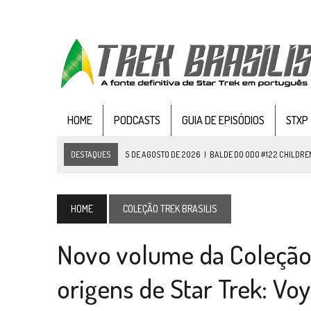
HOME
PODCASTS
GUIA DE EPISÓDIOS
STXP
DESTAQUES
4 DE AGOSTO DE 2026
|
REVISITANDO “HIDE AND Q” (TN
3 DE AGOSTO DE 2026
|
VEJA FOTOS DO TERCEIRO EPISÓDIO DA 4ª 
3 DE AGOSTO DE 2026
|
PARAMOUNT E CBS DERRUBAM NOVO VÍDEO DO
HOME
COLEÇÃO TREK BRASILIS
2 DE AGOSTO DE 2026
|
TB AO VIVO | STAR TREK: STRANGE NEW WORLDS
Novo volume da Coleção T
1 DE AGOSTO DE 2026
|
ELENCO DE STRANGE NEW WORLDS ENCARA O 
31 DE JULHO DE 2026
|
GRANDES JORNADAS | QUATRO EPISÓDIOS DE
origens de Star Trek: Vo
31 DE JULHO DE 2026
|
BOX DELUXE DO ANO 5 DA
COLEÇÃO TREK BRA