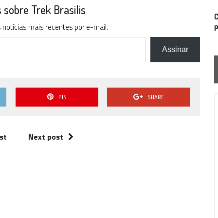
sobre Trek Brasilis
C
p
notícias mais recentes por e-mail.
Assinar
PIN
SHARE
P
st
Next post