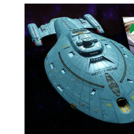
31 DE JULHO DE 2026
|
SNW 4×02: THE GRIFFIN INCIDENT
6 DE AGOSTO DE 2026
|
AVALIE E COMENTE SNW 4×03: HUMAN BEST F
5 DE AGOSTO DE 2026
|
BALDE DO ODO #122 CHILDREN OF TIME