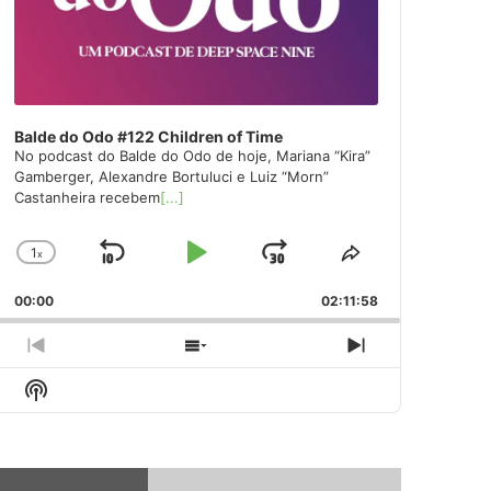
Balde do Odo #122 Children of Time
No podcast do Balde do Odo de hoje, Mariana “Kira”
Gamberger, Alexandre Bortuluci e Luiz “Morn”
Castanheira recebem
[...]
1
x
Skip
Play
Jump
Change
Share
Playback
This
Backward
Pause
Forward
00:00
Rate
02:11:58
Episode
Previous
Show
Next
Episode
Episodes
Episode
Show
List
Podcast
Information