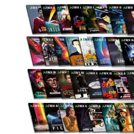
3 DE AGOSTO DE 2026
|
PARAMOUNT E CBS DERRUBAM NOVO VÍDEO DO
2 DE AGOSTO DE 2026
|
TB AO VIVO | STAR TREK: STRANGE NEW WORLDS
9 DE AGOSTO DE 2026
|
CARIOCA TREKKER CELEBRA 60 ANOS DE STAR