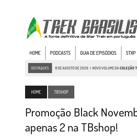
HOME
PODCASTS
GUIA DE EPISÓDIOS
STXP
DESTAQUES
8 DE AGOSTO DE 2026
|
NOVO VOLUME DA
COLEÇÃO 
7 DE AGOSTO DE 2026
|
GRANDES JORNADAS | SEIS EPISÓDIOS DE
ST
7 DE AGOSTO DE 2026
|
SNW 4×03: HUMAN BEST FRIEND
HOME
TBSHOP
6 DE AGOSTO DE 2026
|
NOVA TEMPORADA DE
THE CENTER SEAT
, SÉR
Promoção Black Novembe
5 DE AGOSTO DE 2026
|
BALDE DO ODO #122 CHILDREN OF TIME
4 DE AGOSTO DE 2026
|
REVISITANDO “HIDE AND Q” (TNG 1×09)
apenas 2 na TBshop!
3 DE AGOSTO DE 2026
|
VEJA FOTOS DO TERCEIRO EPISÓDIO DA 4ª 