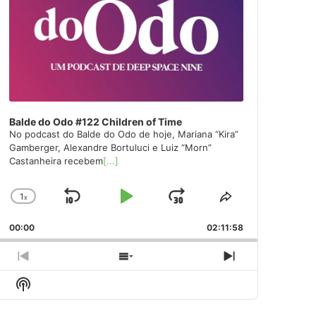
Balde do Odo #122 Children of Time
No podcast do Balde do Odo de hoje, Mariana “Kira”
Gamberger, Alexandre Bortuluci e Luiz “Morn”
Castanheira recebem
[...]
1
x
Skip
Play
Jump
Change
Share
Playback
This
Backward
Pause
Forward
00:00
Rate
02:11:58
Episode
Previous
Show
Next
Episode
Episodes
Episode
Show
List
Podcast
Information