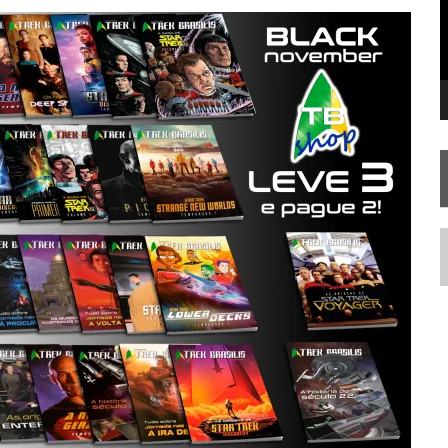
 FILME DE FÃS AXANAR HORAS APÓS ESTREIA
 – “THE GRIFFIN INCIDENT” (4×02)
 TREK NO PLANETÁRIO DO RIO
N