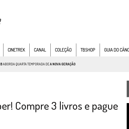
CINETREK
CANAL
COLEÇÃO
TBSHOP
GUIA DO CÂN
TB
ABORDA QUARTA TEMPORADA DE
A NOVA GERAÇÃO
AR TREK
SOBRE PATERNIDADE
IE DOCUMENTAL DE
STAR TREK
, CHEGA EM 8 DE SETEMBRO
r! Compre 3 livros e pague
T
d
v
TEMPORADA DE STRANGE NEW WORDS