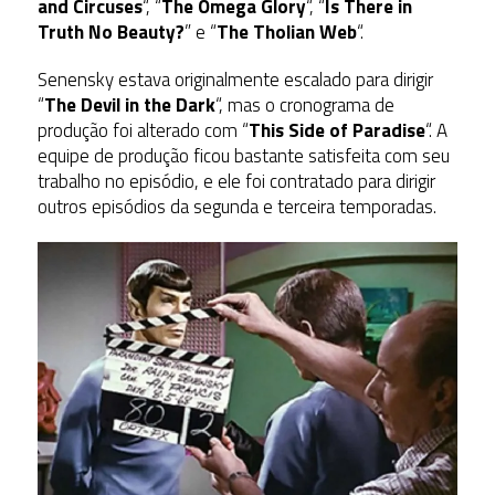
and Circuses
“, “
The Omega Glory
“, “
Is There in
Truth No Beauty?
” e “
The Tholian Web
“.
Senensky estava originalmente escalado para dirigir
“
The Devil in the Dark
“, mas o cronograma de
produção foi alterado com “
This Side of Paradise
“.
A
equipe de produção ficou bastante satisfeita com seu
trabalho no episódio, e ele foi contratado para dirigir
outros episódios da
segunda
e
terceira temporadas
.