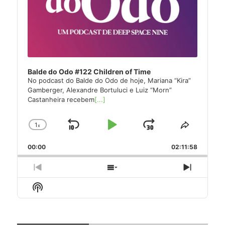
Balde do Odo #122 Children of Time
No podcast do Balde do Odo de hoje, Mariana “Kira”
Gamberger, Alexandre Bortuluci e Luiz “Morn”
Castanheira recebem
[...]
1
x
Skip
Play
Jump
Change
Share
Playback
This
Backward
Pause
Forward
00:00
Rate
02:11:58
Episode
Previous
Show
Next
Episode
Episodes
Episode
Show
List
Podcast
Information