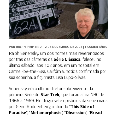
POR
RALPH PINHEIRO
2 DE NOVEMBRO DE 2025
|
1 COMENTÁRIO
Ralph Senensky, um dos nomes mais reverenciados
por trás das câmeras da
Série Clássica
, faleceu no
último sábado, aos 102 anos, em um hospital em
Carmel-by-the-Sea, Califórnia, notícia confirmada por
sua sobrinha, a figurinista Lisa Lupo-Silvas.
Senensky era o último diretor sobrevivente
da
primeira Série de
Star Trek
, que foi ao ar na NBC de
1966 a 1969. Ele dirigiu sete episódios da série criada
por Gene Roddenberry, incluindo “
This Side of
Paradise
“, “
Metamorphosis
“, “
Obsession
“, “
Bread