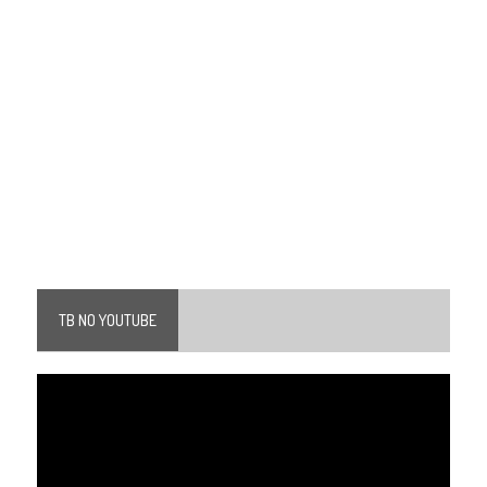
TB NO YOUTUBE
Tocador
de
vídeo