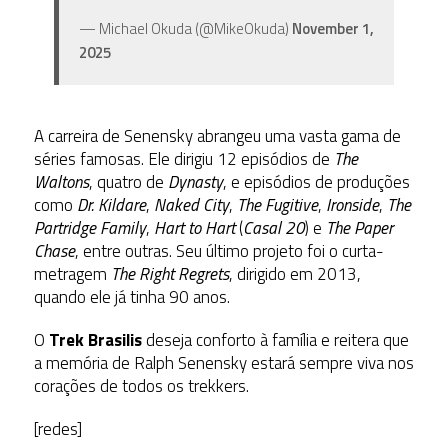
— Michael Okuda (@MikeOkuda)
November 1,
2025
A
carreira de Senensky abrangeu uma vasta gama de
séries famosas. Ele dirigiu 12 episódios de
The
Waltons
, quatro de
Dynasty
, e episódios de produções
como
Dr. Kildare
,
Naked City
,
The Fugitive
,
Ironside
,
The
Partridge Family
,
Hart to Hart
(
Casal 20
)
e
The Paper
Chase
, entre outras. Seu último projeto foi o curta-
metragem
The Right Regrets
, dirigido em 2013,
quando ele já tinha 90 anos.
O
Trek Brasilis
deseja conforto à família e reitera que
a memória de Ralph Senensky estará sempre viva nos
corações de todos os trekkers.
[redes]