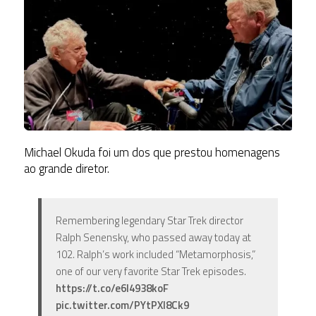
Michael Okuda foi um dos que prestou homenagens
ao grande diretor.
Remembering legendary Star Trek director
Ralph Senensky, who passed away today at
102. Ralph’s work included “Metamorphosis,”
one of our very favorite Star Trek episodes.
https://t.co/e6I4938koF
pic.twitter.com/PYtPXI8Ck9