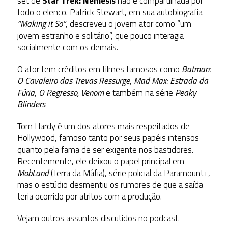
set de
Star Trek: Nemesis
não é compartilhada por
todo o elenco. Patrick Stewart, em sua autobiografia
“Making it So”
, descreveu o jovem ator como “um
jovem estranho e solitário”, que pouco interagia
socialmente com os demais.
O ator tem créditos em filmes famosos como
Batman:
O Cavaleiro das Trevas Ressurge
,
Mad Max: Estrada da
Fúria
,
O Regresso,
Venom
e também na série
Peaky
Blinders
.
Tom Hardy é um dos atores mais respeitados de
Hollywood, famoso tanto por seus papéis intensos
quanto pela fama de ser exigente nos bastidores.
Recentemente, ele deixou o papel principal em
MobLand
(Terra da Máfia), série policial da Paramount+,
mas o estúdio desmentiu os rumores de que a saída
teria ocorrido por atritos com a produção.
Vejam outros assuntos discutidos no podcast.