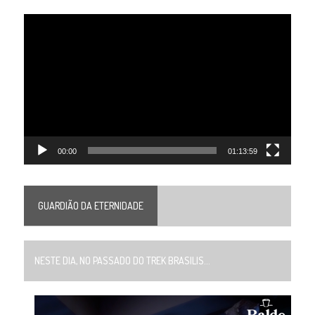
Tocador
de
vídeo
00:00
01:13:59
GUARDIÃO DA ETERNIDADE
NESTE DIA, NO PASSADO DO TREK BRASILIS...