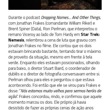
Durante o podcast
Dropping Names… And Other Things
,
com Jonathan Frakes (comandante William Riker) e
Brent Spiner (Data), Ron Perlman, que interpretou o
remano Viceroy ao lado de Tom Hardy em
Star Trek:
Nemesis
, relembrou a cena de luta que gravou com
Jonathan Frakes no filme
. Ele contou que os dois
estavam brincando bastante, tentando tirar o máximo
de proveito da situação, mesmo em frente à tela
verde. Enquanto eles estavam posicionados, olhando
para baixo, o diretor Stuart Baird, o coordenador de
dublês e o diretor de fotografia conversavam entre si.
Perlman olhou para eles e perguntou o que estava
acontecendo. Foi então que ele se virou para Frakes e
disse: “
Nós estamos muito velhos para sermos heróis de
ação
”. Frakes concordou, rindo, e confirmou que aquele
momento marcou os dois. Ele próprio já havia
desistido de fazer as próprias cenas de ação anos