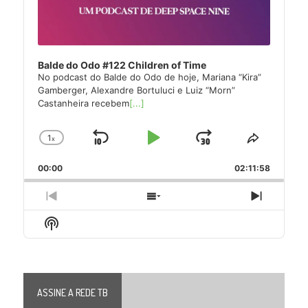
Balde do Odo #122 Children of Time
No podcast do Balde do Odo de hoje, Mariana “Kira”
Gamberger, Alexandre Bortuluci e Luiz “Morn”
Castanheira recebem
[...]
1
x
Skip
Play
Jump
Change
Share
Playback
This
Backward
Pause
Forward
00:00
Rate
02:11:58
Episode
Previous
Show
Next
Episode
Episodes
Episode
Show
List
Podcast
Information
ASSINE A REDE TB