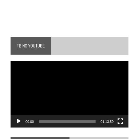
TB NO YOUTUBE
Tocador
de
vídeo
00:00
01:13:59