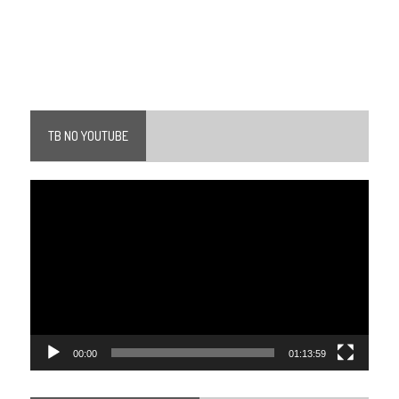
TB NO YOUTUBE
Tocador
de
vídeo
00:00
01:13:59