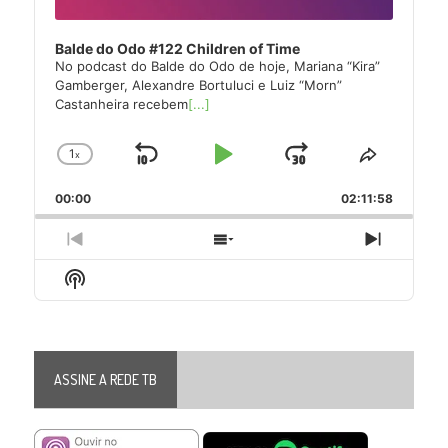
Balde do Odo #122 Children of Time
No podcast do Balde do Odo de hoje, Mariana “Kira”
Gamberger, Alexandre Bortuluci e Luiz “Morn”
Castanheira recebem
[...]
1
x
Skip
Play
Jump
Change
Share
Playback
This
Backward
Pause
Forward
00:00
Rate
02:11:58
Episode
Previous
Show
Next
Episode
Episodes
Episode
Show
List
Podcast
Information
ASSINE A REDE TB