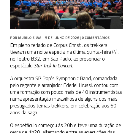
POR
MURILO SILVA
5 DE JUNHO DE 2026
|
0 COMENTÁRIOS
Em pleno feriado de Corpus Christi, os trekkers
tiveram uma noite especial na última quinta-feira (4),
no Teatro B32, em São Paulo, ao presenciar o
espetáculo
Star Trek In Concert
.
A orquestra SP Pop’s Symphonic Band, comandada
pelo regente e arranjador Ederlei Lirussi, contou com
uma formação com pouco mais de 40 instrumentistas
numa apresentação maravilhosa de alguns dos mais
prestigiados temas trekkers, em celebração aos 60
anos da saga.
O espetáculo começou às 20h e teve uma duração de
cerca de 1h20, alternando entre as execuções das