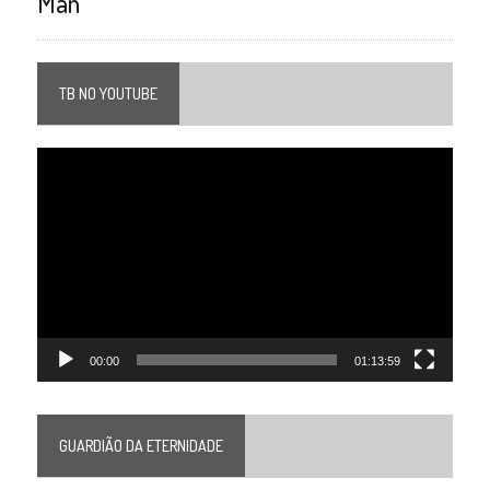
Man”
TB NO YOUTUBE
Tocador
de
vídeo
00:00
01:13:59
GUARDIÃO DA ETERNIDADE