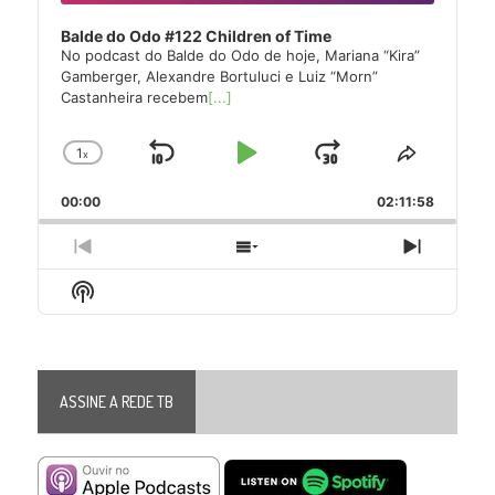
Balde do Odo #122 Children of Time
No podcast do Balde do Odo de hoje, Mariana “Kira”
Gamberger, Alexandre Bortuluci e Luiz “Morn”
Castanheira recebem
[...]
1
x
Skip
Play
Jump
Change
Share
Playback
This
Backward
Pause
Forward
00:00
Rate
02:11:58
Episode
Previous
Show
Next
Episode
Episodes
Episode
Show
List
Podcast
Information
ASSINE A REDE TB