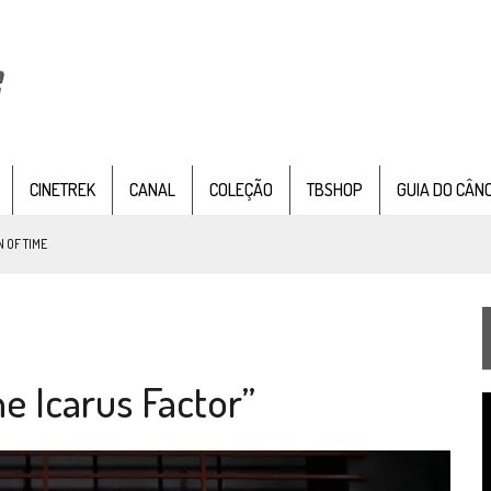
CINETREK
CANAL
COLEÇÃO
TBSHOP
GUIA DO CÂN
 OF TIME
TEMPORADA DE STRANGE NEW WORDS
 FILME DE FÃS AXANAR HORAS APÓS ESTREIA
e Icarus Factor”
 – “THE GRIFFIN INCIDENT” (4×02)
T
FIM DE UMA ERA NA SDCC
d
v
STAR TREK
SOBRE DIFERENTES PONTOS DE VISTA