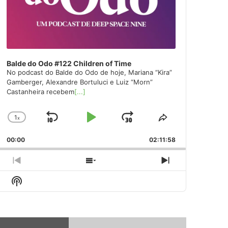
Balde do Odo #122 Children of Time
No podcast do Balde do Odo de hoje, Mariana “Kira”
Gamberger, Alexandre Bortuluci e Luiz “Morn”
Castanheira recebem
[...]
1
x
Skip
Play
Jump
Change
Share
Playback
This
Backward
Pause
Forward
00:00
Rate
02:11:58
Episode
Previous
Show
Next
Episode
Episodes
Episode
Show
List
Podcast
Information