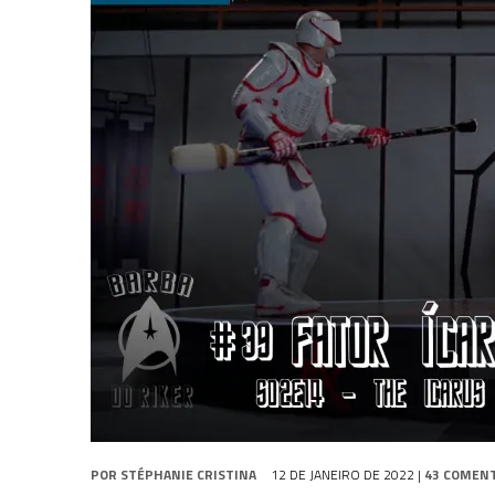
31 DE JULHO DE 2026
|
BOX DELUXE DO ANO 5 DA
COLEÇÃO TREK BRA
31 DE JULHO DE 2026
|
SNW 4×02: THE GRIFFIN INCIDENT
6 DE AGOSTO DE 2026
|
AVALIE E COMENTE SNW 4×03: HUMAN BEST F
POR
STÉPHANIE CRISTINA
12 DE JANEIRO DE 2022
|
43 COMEN