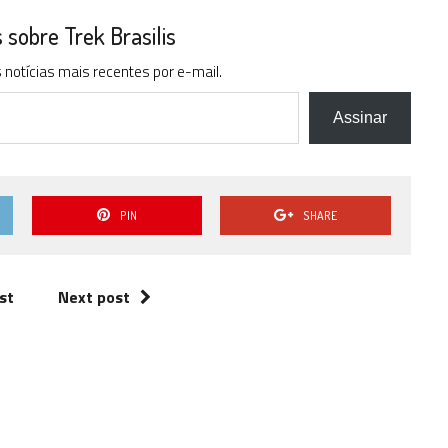
ou
para
sobre Trek Brasilis
baixo
notícias mais recentes por e-mail.
para
aumentar
ou
Assinar
diminuir
o
volume.
PIN
SHARE
st
Next post