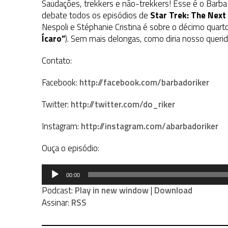
Saudações, trekkers e não-trekkers! Esse é o Barba
debate todos os episódios de
Star Trek: The Next
Nespoli e Stéphanie Cristina é sobre o décimo quart
Ícaro
”
). Sem mais delongas, como diria nosso queri
Contato:
Facebook:
http://facebook.com/barbadoriker
Twitter:
http://twitter.com/do_riker
Instagram:
http://instagram.com/abarbadoriker
Ouça o episódio:
Tocador
00:00
de
Podcast:
Play in new window
|
Download
áudio
Assinar:
RSS