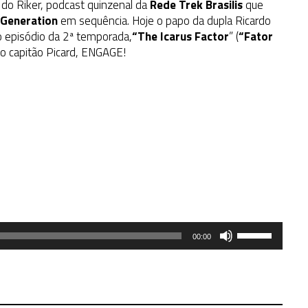
 do Riker, podcast quinzenal da
Rede Trek Brasilis
que
 Generation
em sequência. Hoje o papo da dupla Ricardo
o episódio da 2ª temporada,
“The Icarus Factor
” (
“Fator
do capitão Picard, ENGAGE!
Use
00:00
as
setas
para
cima