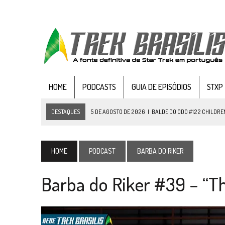
HOME
PODCASTS
GUIA DE EPISÓDIOS
STXP
DESTAQUES
5 DE AGOSTO DE 2026
|
BALDE DO ODO #122 CHILDREN
4 DE AGOSTO DE 2026
|
REVISITANDO “HIDE AND Q” (TNG 1×09)
3 DE AGOSTO DE 2026
|
VEJA FOTOS DO TERCEIRO EPISÓDIO DA 4ª 
HOME
PODCAST
BARBA DO RIKER
3 DE AGOSTO DE 2026
|
PARAMOUNT E CBS DERRUBAM NOVO VÍDEO DO
Barba do Riker #39 – “Th
2 DE AGOSTO DE 2026
|
TB AO VIVO | STAR TREK: STRANGE NEW WORLDS
1 DE AGOSTO DE 2026
|
ELENCO DE STRANGE NEW WORLDS ENCARA O 
31 DE JULHO DE 2026
|
GRANDES JORNADAS | QUATRO EPISÓDIOS DE