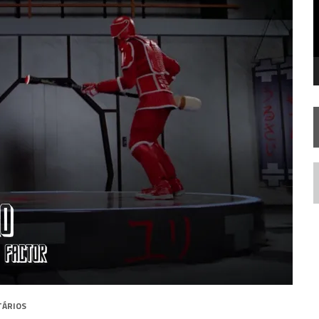
SILIS
JÁ DISPONÍVEL EM PRÉ-VENDA!
RIEND
N
TÁRIOS