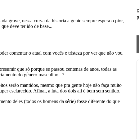
C
p
P