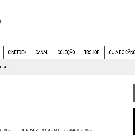
CINETREK
CANAL
COLEÇÃO
TBSHOP
GUIA DO CÂN
G 1×09)
TEMPORADA DE STRANGE NEW WORDS
 FILME DE FÃS AXANAR HORAS APÓS ESTREIA
 – “THE GRIFFIN INCIDENT” (4×02)
FIM DE UMA ERA NA SDCC
T
STAR TREK
SOBRE DIFERENTES PONTOS DE VISTA
d
v
SILIS
JÁ DISPONÍVEL EM PRÉ-VENDA!
RPRISE
13 DE NOVEMBRO DE 2000
|
0 COMENTÁRIOS