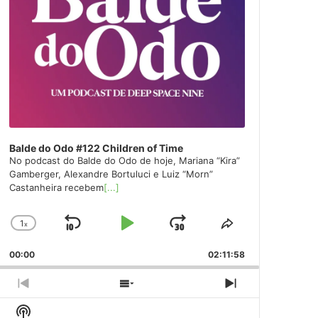
Balde do Odo #122 Children of Time
No podcast do Balde do Odo de hoje, Mariana “Kira”
Gamberger, Alexandre Bortuluci e Luiz “Morn”
Castanheira recebem
[...]
1
x
Skip
Play
Jump
Change
Share
Playback
This
Backward
Pause
Forward
00:00
Rate
02:11:58
Episode
Previous
Show
Next
Episode
Episodes
Episode
Show
List