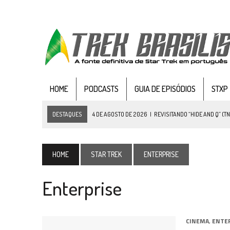
HOME
PODCASTS
GUIA DE EPISÓDIOS
STXP
DESTAQUES
4 DE AGOSTO DE 2026
|
REVISITANDO “HIDE AND Q” (TN
3 DE AGOSTO DE 2026
|
VEJA FOTOS DO TERCEIRO EPISÓDIO DA 4ª 
3 DE AGOSTO DE 2026
|
PARAMOUNT E CBS DERRUBAM NOVO VÍDEO DO
HOME
STAR TREK
ENTERPRISE
2 DE AGOSTO DE 2026
|
TB AO VIVO | STAR TREK: STRANGE NEW WORLDS
Enterprise
1 DE AGOSTO DE 2026
|
ELENCO DE STRANGE NEW WORLDS ENCARA O 
31 DE JULHO DE 2026
|
GRANDES JORNADAS | QUATRO EPISÓDIOS DE
31 DE JULHO DE 2026
|
BOX DELUXE DO ANO 5 DA
COLEÇÃO TREK BRA
CINEMA
,
ENTE