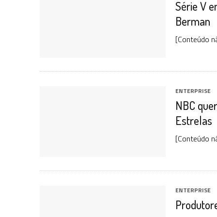
Série V e
31 DE JULHO DE 2026
|
SNW 4×02: THE GRIFFIN INCIDENT
Berman
31 DE JULHO DE 2026
|
SCOTT BAKULA REVISITA O LEGADO DE ENTERP
5 DE AGOSTO DE 2026
|
BALDE DO ODO #122 CHILDREN OF TIME
[Conteúdo n
ENTERPRISE
NBC quer 
Estrelas
[Conteúdo n
ENTERPRISE
Produtore