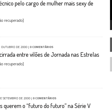
écnico pelo cargo de mulher mais sexy de
 – “THE GRIFFIN INCIDENT” (4×02)
 TREK NO PLANETÁRIO DO RIO
TA TEMPORADA DE
A NOVA GERAÇÃO
ão recuperado]
E OUTUBRO DE 2000
|
0 COMENTÁRIOS
cirrada entre vilões de Jornada nas Estrelas
ão recuperado]
N
DE SETEMBRO DE 2000
|
0 COMENTÁRIOS
os querem o “futuro do futuro” na Série V