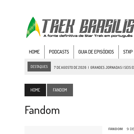
HOME
PODCASTS
GUIA DE EPISÓDIOS
STXP
DESTAQUES
7 DE AGOSTO DE 2026
|
GRANDES JORNADAS | SEIS E
7 DE AGOSTO DE 2026
|
SNW 4×03: HUMAN BEST FRIEND
6 DE AGOSTO DE 2026
|
NOVA TEMPORADA DE
THE CENTER SEAT
, SÉR
HOME
FANDOM
5 DE AGOSTO DE 2026
|
BALDE DO ODO #122 CHILDREN OF TIME
Fandom
4 DE AGOSTO DE 2026
|
REVISITANDO “HIDE AND Q” (TNG 1×09)
3 DE AGOSTO DE 2026
|
VEJA FOTOS DO TERCEIRO EPISÓDIO DA 4ª 
3 DE AGOSTO DE 2026
|
PARAMOUNT E CBS DERRUBAM NOVO VÍDEO DO
FANDOM
9 D