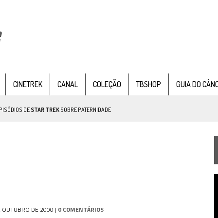
CINETREK
CANAL
COLEÇÃO
TBSHOP
GUIA DO CÂN
PISÓDIOS DE
STAR TREK
SOBRE PATERNIDADE
IE DOCUMENTAL DE
STAR TREK
, CHEGA EM 8 DE SETEMBRO
T
TEMPORADA DE STRANGE NEW WORDS
d
v
 FILME DE FÃS AXANAR HORAS APÓS ESTREIA
E OUTUBRO DE 2000
|
0 COMENTÁRIOS