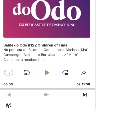
Balde do Odo #122 Children of Time
No podcast do Balde do Odo de hoje, Mariana “Kira”
Gamberger, Alexandre Bortuluci e Luiz “Morn”
Castanheira recebem
[...]
1
x
Skip
Play
Jump
Change
Share
Playback
This
Backward
Pause
Forward
00:00
Rate
02:11:58
Episode
Previous
Show
Next
Episode
Episodes
Episode
Show
List
Podcast
Information