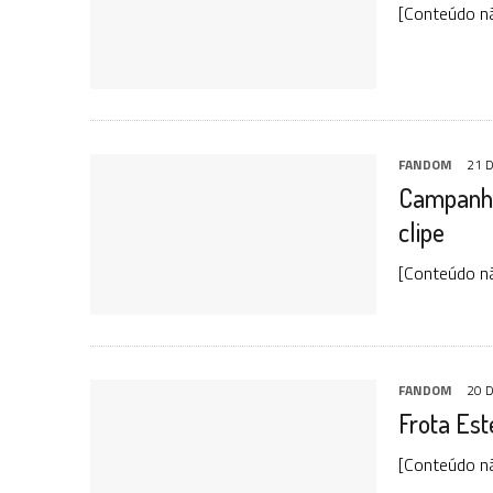
[Conteúdo nã
FANDOM
21 
Campanha
clipe
[Conteúdo nã
FANDOM
20 
Frota Est
[Conteúdo nã