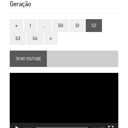
Geração
«
1
…
50
51
52
53
54
»
TB NO YOUTUBE
Tocador
de
vídeo