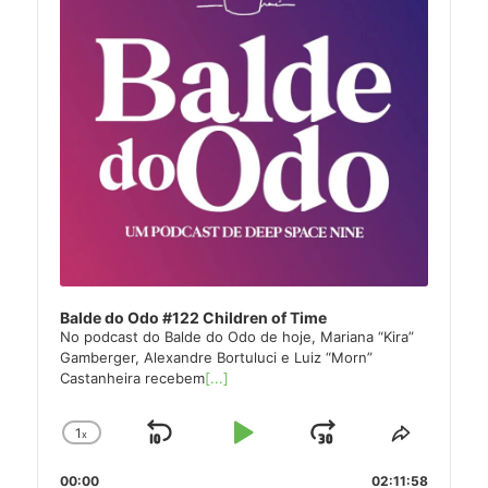
Balde do Odo #122 Children of Time
No podcast do Balde do Odo de hoje, Mariana “Kira”
Gamberger, Alexandre Bortuluci e Luiz “Morn”
Castanheira recebem
[...]
1
x
Skip
Play
Jump
Change
Share
Playback
This
Backward
Pause
Forward
00:00
Rate
02:11:58
Episode