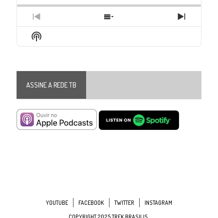
Previous
Show
Next
Episode
Episodes
Episode
Show
List
Podcast
Information
ASSINE A REDE TB
YOUTUBE
FACEBOOK
TWITTER
INSTAGRAM
COPYRIGHT 2025 TREK BRASILIS.