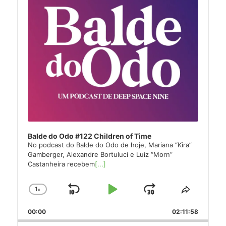
Balde do Odo #122 Children of Time
No podcast do Balde do Odo de hoje, Mariana “Kira”
Gamberger, Alexandre Bortuluci e Luiz “Morn”
Castanheira recebem
[...]
1
x
Skip
Play
Jump
Change
Share
Playback
This
Backward
Pause
Forward
00:00
Rate
02:11:58
Episode