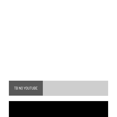
TB NO YOUTUBE
Tocador
de
vídeo