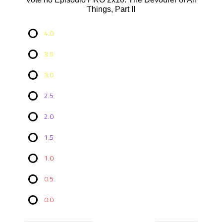
Things, Part II
4.0
3.5
3.0
2.5
2.0
Vote no
Episódio
1.5
PRO
2x10: The
1.0
Devourer
of All
0.5
Things,
Part II
0.0
4.0
7 ( 87.5