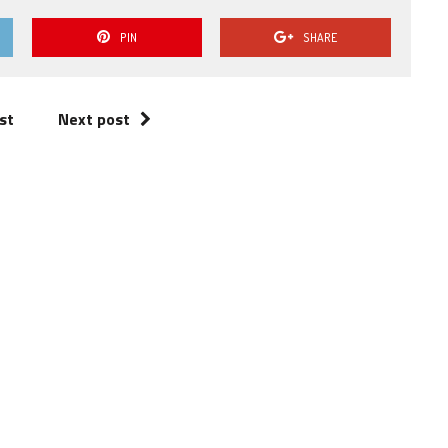
0 ( 0 % )
1.0
PIN
SHARE
0 ( 0 % )
0.5
0 ( 0 % )
st
Next post
0.0
0 ( 0 % )