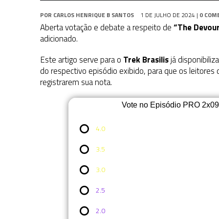
POR
CARLOS HENRIQUE B SANTOS
1 DE JULHO DE 2024
|
0 COM
Aberta votação e debate a respeito de
“The Devoure
adicionado.
Este artigo serve para o
Trek Brasilis
já disponibiliz
do respectivo episódio exibido, para que os leitores
registrarem sua nota.
Vote no Episódio PRO 2x09: 
4.0
3.5
3.0
2.5
2.0