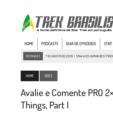
HOME
PODCASTS
GUIA DE EPISÓDIOS
STXP
DESTAQUES
7 DE AGOSTO DE 2026
|
SNW 4×03: HUMAN BEST FRIE
6 DE AGOSTO DE 2026
|
NOVA TEMPORADA DE
THE CENTER SEAT
, SÉR
5 DE AGOSTO DE 2026
|
BALDE DO ODO #122 CHILDREN OF TIME
HOME
GDES
4 DE AGOSTO DE 2026
|
REVISITANDO “HIDE AND Q” (TNG 1×09)
Avalie e Comente PRO 2×
3 DE AGOSTO DE 2026
|
VEJA FOTOS DO TERCEIRO EPISÓDIO DA 4ª 
3 DE AGOSTO DE 2026
|
PARAMOUNT E CBS DERRUBAM NOVO VÍDEO DO
Things, Part I
2 DE AGOSTO DE 2026
|
TB AO VIVO | STAR TREK: STRANGE NEW WORLDS