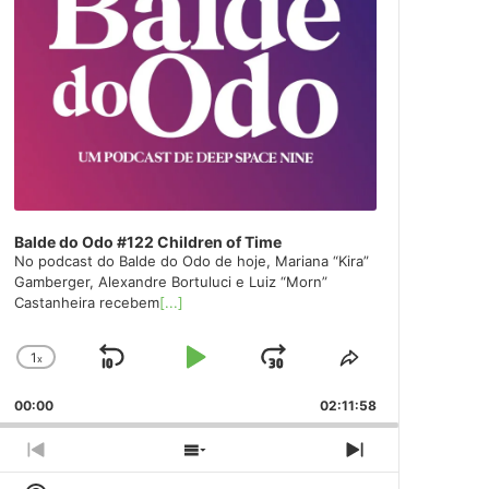
Balde do Odo #122 Children of Time
No podcast do Balde do Odo de hoje, Mariana “Kira”
Gamberger, Alexandre Bortuluci e Luiz “Morn”
Castanheira recebem
[...]
1
x
Skip
Play
Jump
Change
Share
Playback
This
Backward
Pause
Forward
00:00
Rate
02:11:58
Episode
Previous
Show
Next
Episode
Episodes
Episode