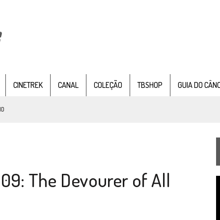
CINETREK
CANAL
COLEÇÃO
TBSHOP
GUIA DO CÂN
ND
IE DOCUMENTAL DE
STAR TREK
, CHEGA EM 8 DE SETEMBRO
09: The Devourer of All
TEMPORADA DE STRANGE NEW WORDS
T
 FILME DE FÃS AXANAR HORAS APÓS ESTREIA
d
v
 – “THE GRIFFIN INCIDENT” (4×02)