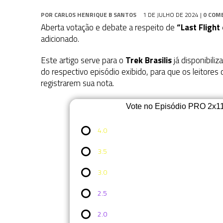
POR
CARLOS HENRIQUE B SANTOS
1 DE JULHO DE 2024
|
0 COM
Aberta votação e debate a respeito de
“Last Flight
adicionado.
Este artigo serve para o
Trek Brasilis
já disponibiliz
do respectivo episódio exibido, para que os leitores
registrarem sua nota.
Vote no Episódio PRO 2x11: L
4.0
3.5
3.0
2.5
2.0