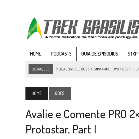
HOME
PODCASTS
GUIA DE EPISÓDIOS
STXP
DESTAQUES
7 DE AGOSTO DE 2026
|
SNW 4×03: HUMAN BEST FRIE
6 DE AGOSTO DE 2026
|
NOVA TEMPORADA DE
THE CENTER SEAT
, SÉR
5 DE AGOSTO DE 2026
|
BALDE DO ODO #122 CHILDREN OF TIME
HOME
GDES
4 DE AGOSTO DE 2026
|
REVISITANDO “HIDE AND Q” (TNG 1×09)
Avalie e Comente PRO 2×11
3 DE AGOSTO DE 2026
|
VEJA FOTOS DO TERCEIRO EPISÓDIO DA 4ª 
3 DE AGOSTO DE 2026
|
PARAMOUNT E CBS DERRUBAM NOVO VÍDEO DO
Protostar, Part I
2 DE AGOSTO DE 2026
|
TB AO VIVO | STAR TREK: STRANGE NEW WORLDS