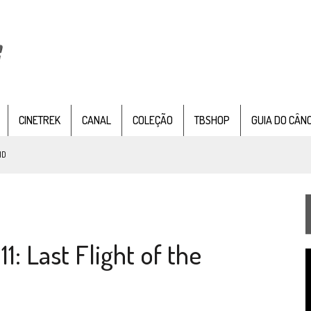
CINETREK
CANAL
COLEÇÃO
TBSHOP
GUIA DO CÂN
ND
IE DOCUMENTAL DE
STAR TREK
, CHEGA EM 8 DE SETEMBRO
: Last Flight of the
TEMPORADA DE STRANGE NEW WORDS
T
 FILME DE FÃS AXANAR HORAS APÓS ESTREIA
d
v
 – “THE GRIFFIN INCIDENT” (4×02)