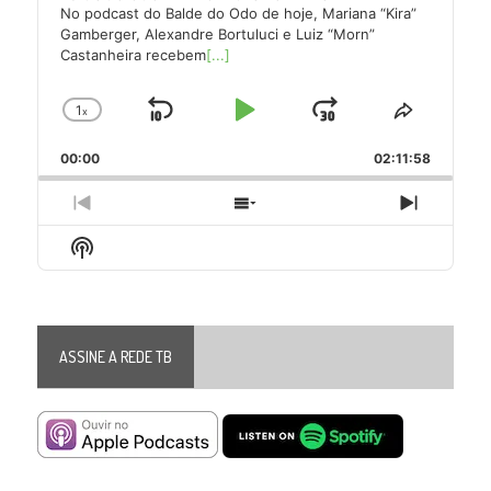
No podcast do Balde do Odo de hoje, Mariana “Kira”
Gamberger, Alexandre Bortuluci e Luiz “Morn”
Castanheira recebem
[...]
1
x
Skip
Play
Jump
Change
Share
Playback
This
Backward
Pause
Forward
00:00
Rate
02:11:58
Episode
Previous
Show
Next
Episode
Episodes
Episode
Show
List
Podcast
Information
ASSINE A REDE TB