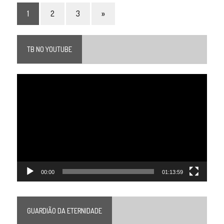
1
2
3
»
TB NO YOUTUBE
Tocador
de
vídeo
00:00
01:13:59
GUARDIÃO DA ETERNIDADE