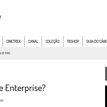
CINETREK
CANAL
COLEÇÃO
TBSHOP
GUIA DO CÂN
 OF TIME
TEMPORADA DE STRANGE NEW WORDS
 FILME DE FÃS AXANAR HORAS APÓS ESTREIA
e Enterprise?
 – “THE GRIFFIN INCIDENT” (4×02)
T
FIM DE UMA ERA NA SDCC
d
v
IOS
STAR TREK
SOBRE DIFERENTES PONTOS DE VISTA