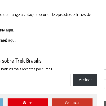
 no que tange a votação popular de episódios e filmes de
ise
)
aqui
.
rise
)
aqui
.
sobre Trek Brasilis
notícias mais recentes por e-mail.
Assinar
PIN
SHARE