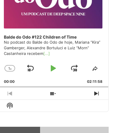
Balde do Odo #122 Children of Time
No podcast do Balde do Odo de hoje, Mariana “Kira”
Gamberger, Alexandre Bortuluci e Luiz “Morn”
Castanheira recebem
[...]
1
x
Skip
Play
Jump
Change
Share
Playback
This
Backward
Pause
Forward
00:00
Rate
02:11:58
Episode
Previous
Show
Next
Episode
Episodes
Episode
Show
List
Podcast
Information