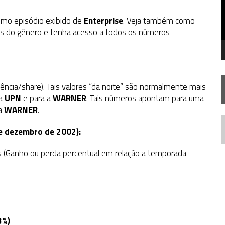
SILIS
JÁ DISPONÍVEL EM PRÉ-VENDA!
ltimo episódio exibido de
Enterprise
. Veja também como
s do gênero e tenha acesso a todos os números
RIEND
iência/share). Tais valores “da noite” são normalmente mais
 a
UPN
e para a
WARNER
. Tais números apontam para uma
da
WARNER
.
N
de dezembro de 2002):
 (Ganho ou perda percentual em relação a temporada
3%)