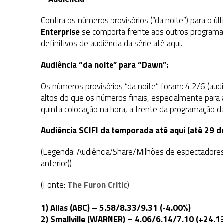
31 DE JULHO DE 2026
|
BOX DELUXE DO ANO 5 DA
COLEÇÃO TREK BRA
Confira os números provisórios (“da noite”) para o ú
31 DE JULHO DE 2026
|
SNW 4×02: THE GRIFFIN INCIDENT
Enterprise
se comporta frente aos outros programa
6 DE AGOSTO DE 2026
|
AVALIE E COMENTE SNW 4×03: HUMAN BEST F
definitivos de audiência da série até aqui.
Audiência “da noite” para “Dawn”:
Os números provisórios “da noite” foram: 4.2/6 (aud
altos do que os números finais, especialmente para
quinta colocação na hora, a frente da programação 
Audiência SCIFI da temporada até aqui (até 29 
(Legenda: Audiência/Share/Milhões de espectadores
anterior))
(Fonte:
The Furon Critic
)
1) Alias (ABC) – 5.58/8.33/9.31 (-4.00%)
2) Smallville (WARNER) – 4.06/6.14/7.10 (+24.1