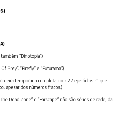
9%)
/A)
 e também “Dinotopia”.)
Of Prey”, “Firefly” e “Futurama”.)
 primeira temporada completa com 22 episódios. O que
o, apesar dos números fracos.)
 “The Dead Zone” e “Farscape” não são séries de rede, dai