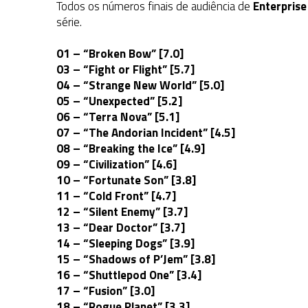
Todos os números finais de audiência de
Enterprise
série.
01 – “Broken Bow” [7.0]
03 – “Fight or Flight” [5.7]
04 – “Strange New World” [5.0]
05 – “Unexpected” [5.2]
06 – “Terra Nova” [5.1]
07 – “The Andorian Incident” [4.5]
08 – “Breaking the Ice” [4.9]
09 – “Civilization” [4.6]
10 – “Fortunate Son” [3.8]
11 – “Cold Front” [4.7]
12 – “Silent Enemy” [3.7]
13 – “Dear Doctor” [3.7]
14 – “Sleeping Dogs” [3.9]
15 – “Shadows of P’Jem” [3.8]
16 – “Shuttlepod One” [3.4]
17 – “Fusion” [3.0]
18 – “Rogue Planet” [3.3]