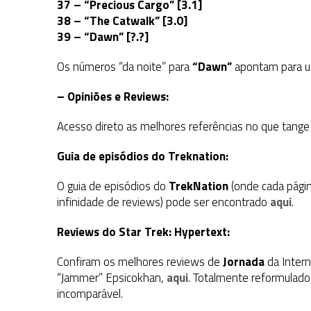
37 – “Precious Cargo” [3.1]
38 – “The Catwalk” [3.0]
39 – “Dawn” [?.?]
Os números “da noite” para
“Dawn”
apontam para um
– Opiniões e Reviews:
Acesso direto as melhores referências no que tange
Guia de episódios do Treknation:
O guia de episódios do
TrekNation
(onde cada págin
infinidade de reviews) pode ser encontrado
aqui
.
Reviews do Star Trek: Hypertext:
Confiram os melhores reviews de
Jornada
da Intern
“Jammer” Epsicokhan,
aqui
. Totalmente reformulado
incomparável.