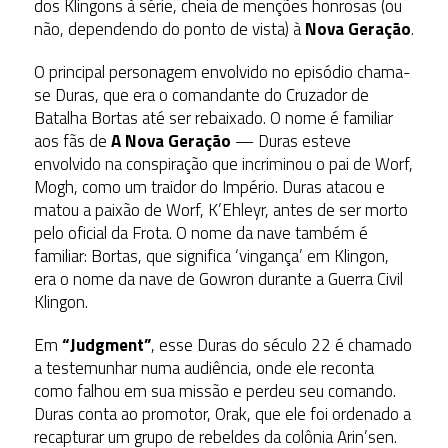
dos Klingons à série, cheia de menções honrosas (ou
não, dependendo do ponto de vista) à
Nova Geração
.
O principal personagem envolvido no episódio chama-
se Duras, que era o comandante do Cruzador de
Batalha Bortas até ser rebaixado. O nome é familiar
aos fãs de
A Nova Geração
— Duras esteve
envolvido na conspiração que incriminou o pai de Worf,
Mogh, como um traidor do Império. Duras atacou e
matou a paixão de Worf, K’Ehleyr, antes de ser morto
pelo oficial da Frota. O nome da nave também é
familiar: Bortas, que significa ‘vingança’ em Klingon,
era o nome da nave de Gowron durante a Guerra Civil
Klingon.
Em
“Judgment”
, esse Duras do século 22 é chamado
a testemunhar numa audiência, onde ele reconta
como falhou em sua missão e perdeu seu comando.
Duras conta ao promotor, Orak, que ele foi ordenado a
recapturar um grupo de rebeldes da colônia Arin’sen.