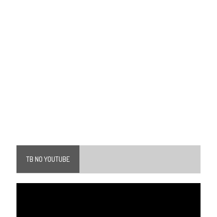
TB NO YOUTUBE
Tocador
de
vídeo