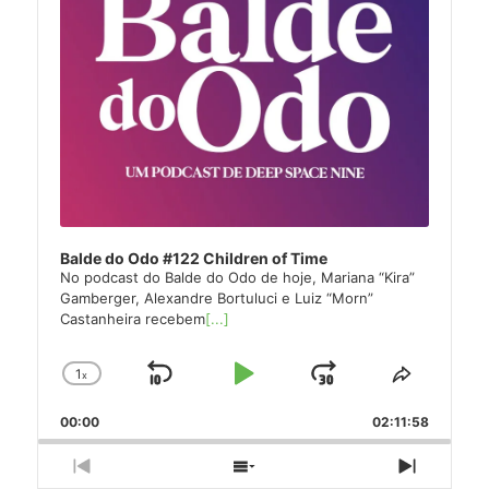
Balde do Odo #122 Children of Time
No podcast do Balde do Odo de hoje, Mariana “Kira”
Gamberger, Alexandre Bortuluci e Luiz “Morn”
Castanheira recebem
[...]
1
x
Skip
Play
Jump
Change
Share
Playback
This
Backward
Pause
Forward
00:00
Rate
02:11:58
Episode
Previous
Show
Next