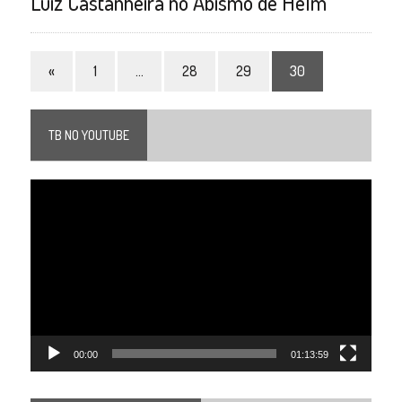
Luiz Castanheira no Abismo de Helm
«
1
…
28
29
30
TB NO YOUTUBE
Tocador
de
vídeo
00:00
01:13:59