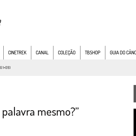
CINETREK
CANAL
COLEÇÃO
TBSHOP
GUIA DO CÂN
G 1×09)
TEMPORADA DE STRANGE NEW WORDS
 FILME DE FÃS AXANAR HORAS APÓS ESTREIA
 – “THE GRIFFIN INCIDENT” (4×02)
a palavra mesmo?”
FIM DE UMA ERA NA SDCC
T
STAR TREK
SOBRE DIFERENTES PONTOS DE VISTA
d
v
SILIS
JÁ DISPONÍVEL EM PRÉ-VENDA!