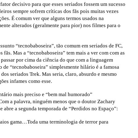
 fator decisivo para que esses seriados fossem um sucesso
eiros sempre sofrem críticas dos fãs pois muitas vezes
uções. É comum ver que alguns termos usados na
nte alterados (geralmente para pior) nos filmes para o
assunto “tecnobaboseira”, tão comum em seriados de FC,
os fãs. Mas a “tecnobaboseira” tem mais a ver com com as
a passar por cima da ciência do que com a linguagem
 de “tecnobaboseira” simplesmente hilário é a famosa
 dos seriados Trek. Mas seria, claro, absurdo e mesmo
egões infames como esse.
entário mais preciso e “bem mal humorado”
. Com a palavra, ninguém menos que o doutor Zachary
que abre a segunda temporada de “Perdidos no Espaço”:
, raios gama…Toda uma terminologia de terror para