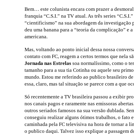
Bem… este colunista encara com prazer a desmorali
franquia “C.S.I.” na TV atual. As três series “C.S
“cientificismo” na sua abordagem da investigação po
deu uma banana para a “teoria da complicação” e a 
americana.
Mas, voltando ao ponto inicial dessa nossa conver
contato com FC, reagem a certos termos que nela sã
Jornada nas Estrelas
soa normalíssimo, como o ter
tamanho para a sua tia Cotinha ou aquele seu primo
mundo. Estou me referindo ao publico brasileiro d
essa, claro, mas tal situação se parece com a que 
Só recentemente a TV brasileira passou a exibir pr
nos canais pagos e raramente nas emissoras abertas
outros seriados famosos na sua versão dublada. Sem 
conseguiu realizar alguns ótimos trabalhos, o fato 
caminhada pela FC televisiva na hora de tornar a l
o publico daqui. Talvez isso explique a passagem 