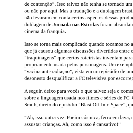
de contenção”. Isso talvez não tenha se tornado um
ou não por aqui. Mas a tradução e a dublagem brasil
não levaram em conta certos aspectos dessas prod
dublagem de
Jornada nas Estrelas
foram absurdame
cinema da franquia.
Isso se torna mais complicado quando tocamos no 
que já causou algumas discussões divertidas entre 
“traquinagens” que certos roteiristas inventam par
propriamente usada pelos personagens. Um exemplo
“vacina anti-radiação”, vista em um episódio de um
desonesto desqualificar a FC televisiva por escorr
A seguir, deixo para vocês o que talvez seja o com
sobre a linguagem usada nos filmes e séries de FC
Smith, direto do episódio “Blast Off Into Space”, 
“Ah, isso outra vez. Poeira cósmica, ferro em lava
assustar crianças. Ah, como isso é cansativo!”