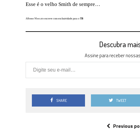
Esse é o velho Smith de sempre…
Alfonso Moscato
escreve com exclusividade para o
TB
Descubra mais 
Assine para receber nossas 
Digite seu e-mail…
SHARE
TWEET
Previous po