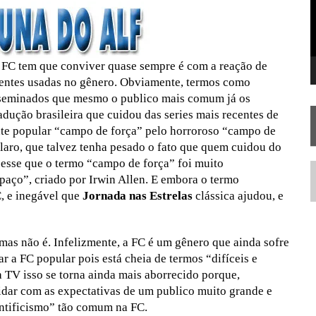
RISE AOS 60 ANOS DE STAR TREK
e FC tem que conviver quase sempre é com a reação de
üentes usadas no gênero. Obviamente, termos como
isseminados que mesmo o publico mais comum já os
dução brasileira que cuidou das series mais recentes de
ante popular “campo de força” pelo horroroso “campo de
claro, que talvez tenha pesado o fato que quem cuidou do
cesse que o termo “campo de força” foi muito
paço”, criado por Irwin Allen. E embora o termo
N
C, e inegável que
Jornada nas Estrelas
clássica ajudou, e
mas não é. Infelizmente, a FC é um gênero que ainda sofre
ar a FC popular pois está cheia de termos “difíceis e
 TV isso se torna ainda mais aborrecido porque,
idar com as expectativas de um publico muito grande e
ientificismo” tão comum na FC.