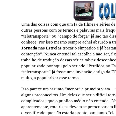
31 DE JULHO DE 2026
|
SNW 4×02: THE GRIFFIN INCIDENT
31 DE JULHO DE 2026
|
SCOTT BAKULA REVISITA O LEGADO DE ENTERP
5 DE AGOSTO DE 2026
|
BALDE DO ODO #122 CHILDREN OF TIME
Uma das coisas com que um fã de filmes e séries d
outras pessoas com os termos e palavras mais freq
“teletransporte” ou “campo de força” já são tão d
conhece, Por isso mesmo sempre achei absurdo a tra
Jornada nas Estrelas
trocar o simpático e já bast
contenção”. Nunca entendi tal escolha a não ser, é 
trabalho de tradução dessas séries talvez desconhe
popularizado por aqui pelo seriado “Perdidos no Es
“teletransporte” já fosse uma invenção antiga da F
muito, a popularizar esse termo.
Isso parece um assunto “menor” a primeira vista… 
alguns preconceitos. Um deles que seria difícil torn
complicados” que o publico médio não entende . Na
aparentemente, roteiristas devem se preocupar em l
diversificado que não estaria pronto para tanto “c