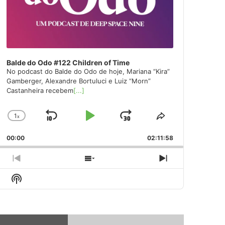
Balde do Odo #122 Children of Time
No podcast do Balde do Odo de hoje, Mariana “Kira”
Gamberger, Alexandre Bortuluci e Luiz “Morn”
Castanheira recebem
[...]
1
x
Skip
Play
Jump
Change
Share
Playback
This
Backward
Pause
Forward
00:00
Rate
02:11:58
Episode
Previous
Show
Next
Episode
Episodes
Episode
Show
List
Podcast
Information