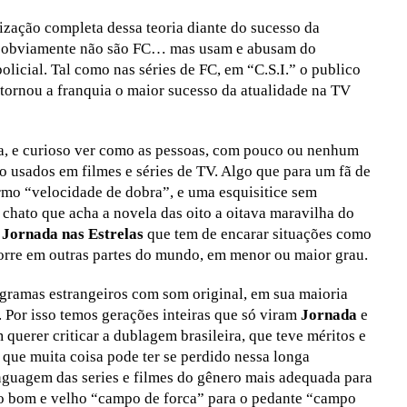
zação completa dessa teoria diante do sucesso da
.I.” obviamente não são FC… mas usam e abusam do
licial. Tal como nas séries de FC, em “C.S.I.” o publico
tornou a franquia o maior sucesso da atualidade na TV
sa, e curioso ver como as pessoas, com pouco ou nenhum
o usados em filmes e séries de TV. Algo que para um fã de
mo “velocidade de dobra”, e uma esquisitice sem
 chato que acha a novela das oito a oitava maravilha do
e
Jornada nas Estrelas
que tem de encarar situações como
ocorre em outras partes do mundo, em menor ou maior grau.
ogramas estrangeiros com som original, em sua maioria
. Por isso temos gerações inteiras que só viram
Jornada
e
querer criticar a dublagem brasileira, que teve méritos e
e que muita coisa pode ter se perdido nessa longa
inguagem das series e filmes do gênero mais adequada para
do bom e velho “campo de forca” para o pedante “campo