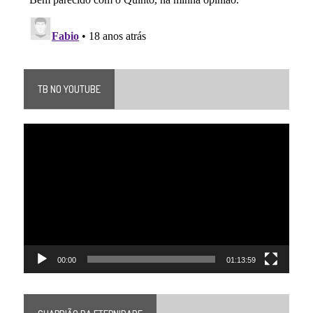
TB NO YOUTUBE
Tocador
de
vídeo
00:00
01:13:59