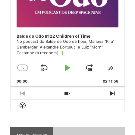
Balde do Odo #122 Children of Time
No podcast do Balde do Odo de hoje, Mariana “Kira”
Gamberger, Alexandre Bortuluci e Luiz “Morn”
Castanheira recebem
[...]
1
x
Skip
Play
Jump
Change
Share
Playback
This
Backward
Pause
Forward
00:00
Rate
02:11:58
Episode
Previous
Show
Next
Episode
Episodes
Episode
Show
List
Podcast
Information