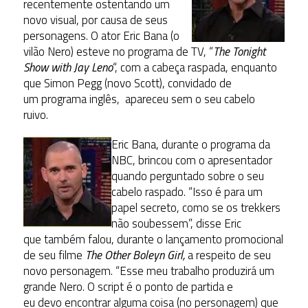
recentemente ostentando um
novo visual, por causa de seus
personagens. O ator Eric Bana (o
vilão Nero) esteve no programa de TV, “
The Tonight
Show with Jay Leno
“, com a cabeça raspada, enquanto
que Simon Pegg (novo Scott), convidado de
um programa inglês, apareceu sem o seu cabelo
ruivo.
Eric Bana, durante o programa da
NBC, brincou com o apresentador
quando perguntado sobre o seu
cabelo raspado. “Isso é para um
papel secreto, como se os trekkers
não soubessem”, disse Eric
que também falou, durante o lançamento promocional
de seu filme
The Other Boleyn Girl,
a respeito de seu
novo personagem. “Esse meu trabalho produzirá um
grande Nero. O script é o ponto de partida e
eu devo encontrar alguma coisa (no personagem) que