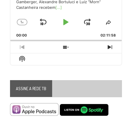
Gamberger, Alexandre Bortuluci e Luiz “Morn”
Castanheira recebem
[...]
1
x
Skip
Play
Jump
Change
Share
Playback
This
Backward
Pause
Forward
00:00
Rate
02:11:58
Episode
Previous
Show
Next
Episode
Episodes
Episode
Show
List
Podcast
Information
ASSINE A REDE TB