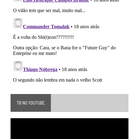
TB NO YOUTUBE
Tocador
de
vídeo