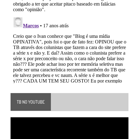
TB NO YOUTUBE
Tocador
de
vídeo