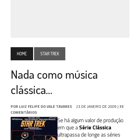
HOME
STAR TREK
Nada como música
clássica…
POR
LUIZ FELIPE DO VALE TAVARES
23 DE JANEIRO DE 2009
|
35
COMENTÁRIOS
Se há algum valor de produção
em que a
Série Clássica
ultrapassa de longe as séries