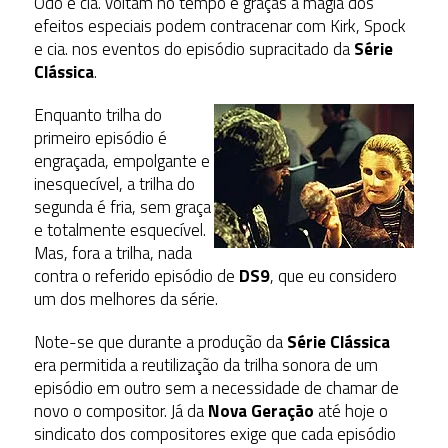
Odo e cia. voltam no tempo e graças à magia dos
efeitos especiais podem contracenar com Kirk, Spock
e cia. nos eventos do episódio supracitado da
Série
Clássica
.
Enquanto trilha do
primeiro episódio é
engraçada, empolgante e
inesquecível, a trilha do
segunda é fria, sem graça
e totalmente esquecível.
Mas, fora a trilha, nada
contra o referido episódio de
DS9
, que eu considero
um dos melhores da série.
Note-se que durante a produção da
Série Clássica
era permitida a reutilização da trilha sonora de um
episódio em outro sem a necessidade de chamar de
novo o compositor. Já da
Nova Geração
até hoje o
sindicato dos compositores exige que cada episódio