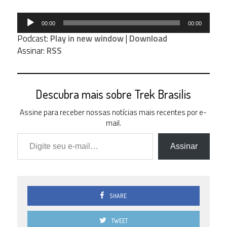
Tocador
00:00
00:00
de
Podcast:
Play in new window
|
Download
áudio
Assinar:
RSS
Descubra mais sobre Trek Brasilis
Assine para receber nossas notícias mais recentes por e-
mail.
Digite seu e-mail…
Assinar
SHARE
TWEET