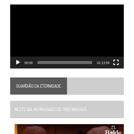
Tocador
de
vídeo
00:00
01:13:59
GUARDIÃO DA ETERNIDADE
NESTE DIA, NO PASSADO DO TREK BRASILIS...