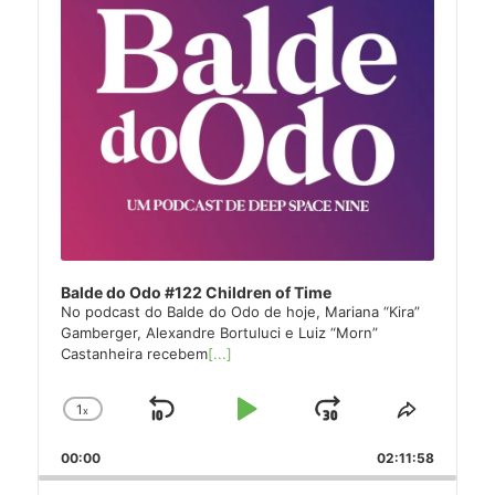
Balde do Odo #122 Children of Time
No podcast do Balde do Odo de hoje, Mariana “Kira”
Gamberger, Alexandre Bortuluci e Luiz “Morn”
Castanheira recebem
[...]
1
x
Skip
Play
Jump
Change
Share
Playback
This
Backward
Pause
Forward
00:00
Rate
02:11:58
Episode