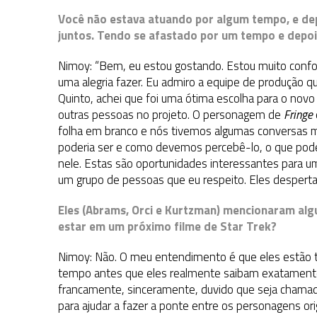
Você não estava atuando por algum tempo, e dep
juntos. Tendo se afastado por um tempo e depoi
Nimoy: “Bem, eu estou gostando. Estou muito confort
uma alegria fazer. Eu admiro a equipe de produção q
Quinto, achei que foi uma ótima escolha para o novo
outras pessoas no projeto. O personagem de
Fringe
folha em branco e nós tivemos algumas conversas m
poderia ser e como devemos percebê-lo, o que pode
nele. Estas são oportunidades interessantes para 
um grupo de pessoas que eu respeito. Eles despertar
Eles (Abrams, Orci e Kurtzman) mencionaram alg
estar em um próximo filme de Star Trek?
Nimoy: Não. O meu entendimento é que eles estão t
tempo antes que eles realmente saibam exatamente
francamente, sinceramente, duvido que seja chamad
para ajudar a fazer a ponte entre os personagens orig