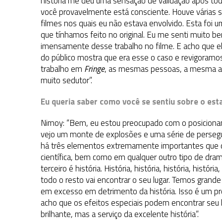
história me deu uma sensação de validação após to
você provavelmente está consciente. Houve várias s
filmes nos quais eu não estava envolvido. Esta foi um
que tínhamos feito no original. Eu me senti muito be
imensamente desse trabalho no filme. E acho que ele
do público mostra que era esse o caso e revigoramo
trabalho em
Fringe
, as mesmas pessoas, a mesma ati
muito sedutor”.
Eu queria saber como você se sentiu sobre o esta
Nimoy: “Bem, eu estou preocupado com o posiciona
vejo um monte de explosões e uma série de persegu
há três elementos extremamente importantes que de
científica, bem como em qualquer outro tipo de drama.
terceiro é história. História, história, história, histór
todo o resto vai encontrar o seu lugar. Temos grand
em excesso em detrimento da história. Isso é um pr
acho que os efeitos especiais podem encontrar seu 
brilhante, mas a serviço da excelente história”.