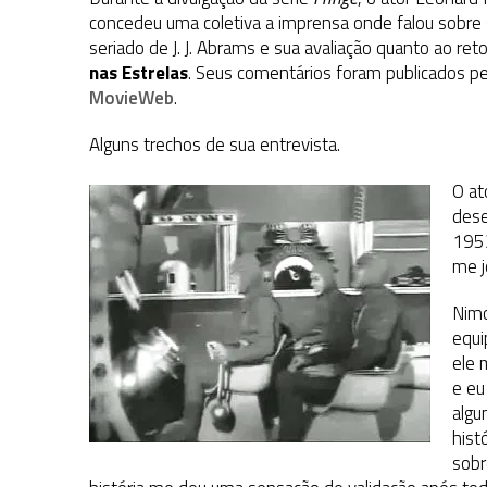
1 DE AGOSTO DE 2026
|
ELENCO DE STRANGE NEW WORLDS ENCARA O 
concedeu uma coletiva a imprensa onde falou sobre 
seriado de J. J. Abrams e sua avaliação quanto ao ret
31 DE JULHO DE 2026
|
GRANDES JORNADAS | QUATRO EPISÓDIOS DE
nas Estrelas
. Seus comentários foram publicados pe
7 DE AGOSTO DE 2026
|
GRANDES JORNADAS | SEIS EPISÓDIOS DE
ST
MovieWeb
.
Alguns trechos de sua entrevista.
O at
dese
195
me j
Nimo
equi
ele 
e eu
algu
hist
sobr