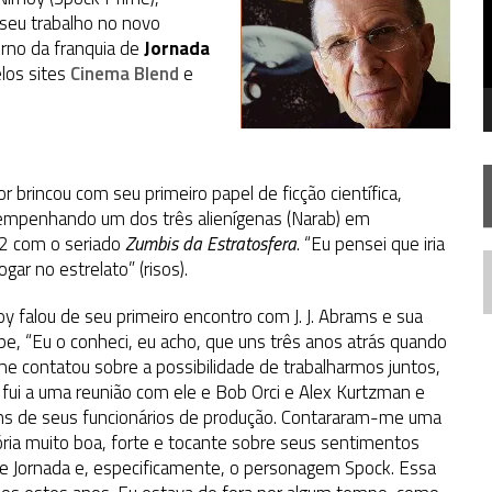
FIM DE UMA ERA NA SDCC
seu trabalho no novo
orno da franquia de
STAR TREK
SOBRE DIFERENTES PONTOS DE VISTA
Jornada
los sites
Cinema Blend
e
AR TREK
SOBRE PATERNIDADE
or brincou com seu primeiro papel de ficção científica,
mpenhando um dos três alienígenas (Narab) em
2 com o seriado
Zumbis da Estratosfera
. “Eu pensei que iria
ogar no estrelato” (risos).
N
y falou de seu primeiro encontro com J. J. Abrams e sua
pe, “Eu o conheci, eu acho, que uns três anos atrás quando
me contatou sobre a possibilidade de trabalharmos juntos,
 fui a uma reunião com ele e Bob Orci e Alex Kurtzman e
ns de seus funcionários de produção. Contararam-me uma
ória muito boa, forte e tocante sobre seus sentimentos
e Jornada e, especificamente, o personagem Spock. Essa