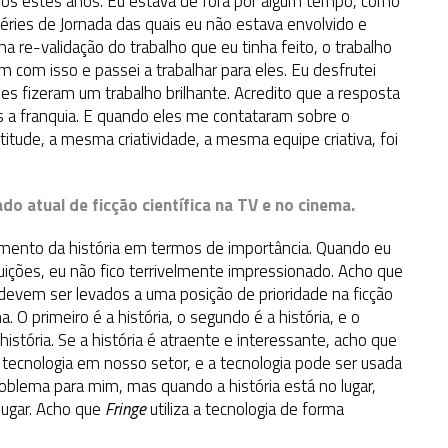
dos estes anos. Eu estava de fora por algum tempo, como
éries de Jornada das quais eu não estava envolvido e
a re-validação do trabalho que eu tinha feito, o trabalho
m com isso e passei a trabalhar para eles. Eu desfrutei
s fizeram um trabalho brilhante. Acredito que a resposta
s a franquia. E quando eles me contataram sobre o
tude, a mesma criatividade, a mesma equipe criativa, foi
do atual de ficção científica na TV e no cinema.
mento da história em termos de importância. Quando eu
ições, eu não fico terrivelmente impressionado. Acho que
vem ser levados a uma posição de prioridade na ficção
 O primeiro é a história, o segundo é a história, e o
ia, história. Se a história é atraente e interessante, acho que
e tecnologia em nosso setor, e a tecnologia pode ser usada
oblema para mim, mas quando a história está no lugar,
lugar. Acho que
Fringe
utiliza a tecnologia de forma