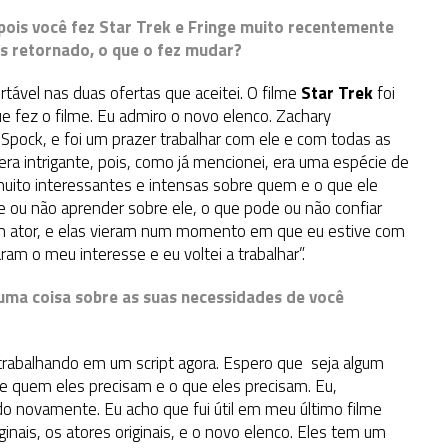
ois você fez Star Trek e Fringe muito recentemente
s retornado, o que o fez mudar?
ável nas duas ofertas que aceitei. O filme
Star Trek
foi
ue fez o filme. Eu admiro o novo elenco. Zachary
 Spock, e foi um prazer trabalhar com ele e com todas as
era intrigante, pois, como já mencionei, era uma espécie de
uito interessantes e intensas sobre quem e o que ele
 ou não aprender sobre ele, o que pode ou não confiar
um ator, e elas vieram num momento em que eu estive com
am o meu interesse e eu voltei a trabalhar”.
uma coisa sobre as suas necessidades de você
rabalhando em um script agora. Espero que seja algum
 quem eles precisam e o que eles precisam. Eu,
o novamente. Eu acho que fui útil em meu último filme
inais, os atores originais, e o novo elenco. Eles tem um