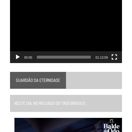
Tocador
de
vídeo
00:00
01:13:59
GUARDIÃO DA ETERNIDADE
NESTE DIA, NO PASSADO DO TREK BRASILIS...