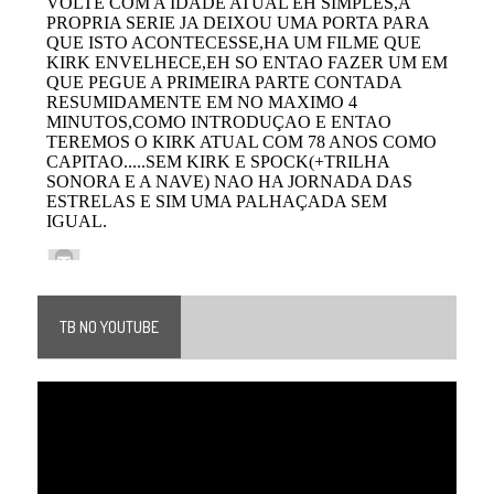
TB NO YOUTUBE
Tocador
de
vídeo