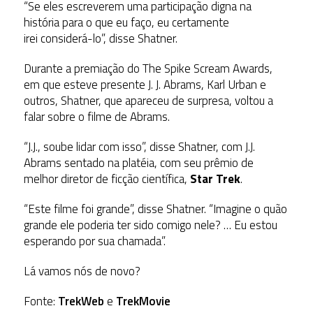
“Se eles escreverem uma participação digna na
história para o que eu faço, eu certamente
irei considerá-lo”, disse Shatner.
Durante a premiação do The Spike Scream Awards,
em que esteve presente J. J. Abrams, Karl Urban e
outros, Shatner, que apareceu de surpresa, voltou a
falar sobre o filme de Abrams.
“J.J., soube lidar com isso”, disse Shatner, com J.J.
Abrams sentado na platéia, com seu prêmio de
melhor diretor de ficção científica,
Star Trek
.
“Este filme foi grande”, disse Shatner. “Imagine o quão
grande ele poderia ter sido comigo nele? … Eu estou
esperando por sua chamada”.
Lá vamos nós de novo?
Fonte:
TrekWeb
e
TrekMovie