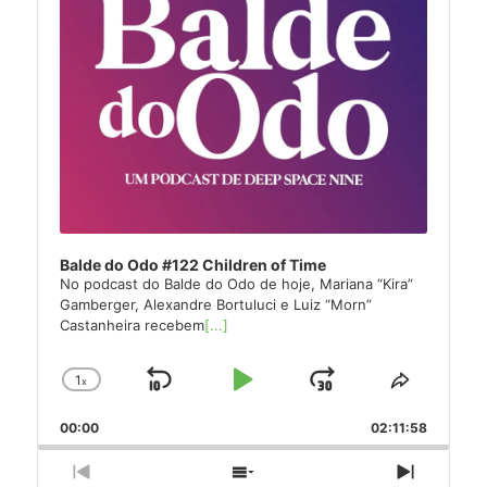
Balde do Odo #122 Children of Time
No podcast do Balde do Odo de hoje, Mariana “Kira”
Gamberger, Alexandre Bortuluci e Luiz “Morn”
Castanheira recebem
[...]
1
x
Skip
Play
Jump
Change
Share
Playback
This
Backward
Pause
Forward
00:00
Rate
02:11:58
Episode
Previous
Show
Next