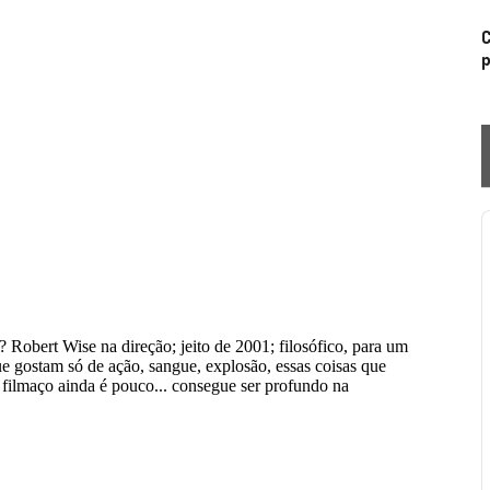
C
p
P