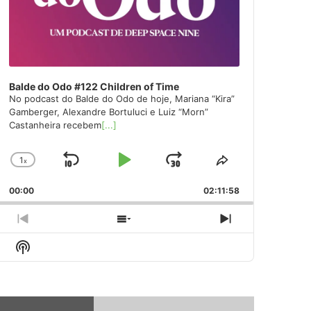
Balde do Odo #122 Children of Time
No podcast do Balde do Odo de hoje, Mariana “Kira”
Gamberger, Alexandre Bortuluci e Luiz “Morn”
Castanheira recebem
[...]
1
x
Skip
Play
Jump
Change
Share
Playback
This
Backward
Pause
Forward
00:00
Rate
02:11:58
Episode
Previous
Show
Next
Episode
Episodes
Episode
Show
List
Podcast
Information