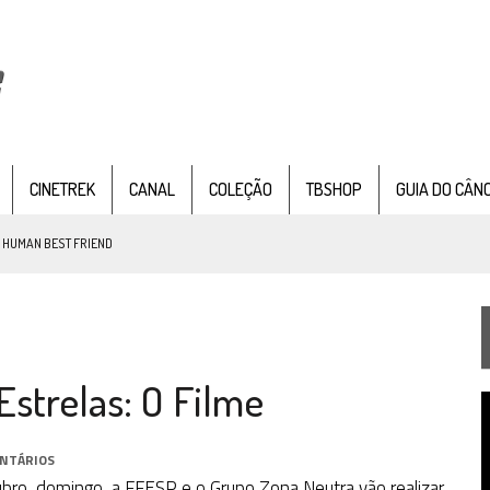
CINETREK
CANAL
COLEÇÃO
TBSHOP
GUIA DO CÂN
: HUMAN BEST FRIEND
TEMPORADA DE STRANGE NEW WORDS
strelas: O Filme
 FILME DE FÃS AXANAR HORAS APÓS ESTREIA
T
 – “THE GRIFFIN INCIDENT” (4×02)
d
v
NTÁRIOS
FIM DE UMA ERA NA SDCC
bro, domingo, a FFESP e o Grupo Zona Neutra vão realizar