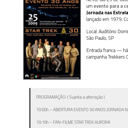
31 DE JULHO DE 2026
|
GRANDES JORNADAS | QUATRO EPISÓDIOS DE
um
evento para a c
31 DE JULHO DE 2026
|
BOX DELUXE DO ANO 5 DA
Jornada nas Estrel
COLEÇÃO TREK BRA
lançado em 1979. Con
6 DE AGOSTO DE 2026
|
NOVA TEMPORADA DE
THE CENTER SEAT
, SÉR
Local: Auditório Dom
São Paulo, SP
Entrada franca — há 
campanha Trekkers C
PROGRAMAÇÃO: ( Sujeita a alteração )
10:00h – ABERTURA EVENTO 30 ANOS JORNADA N
10:10h – FAN-FILME STAR TREK AURORA