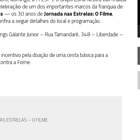
STAR TREK
SOBRE DIFERENTES PONTOS DE VISTA
elebração
de um dos importantes marcos da franquia de
as
SILIS
— os 30 anos de
JÁ DISPONÍVEL EM PRÉ-VENDA!
Jornada nas Estrelas: O Filme
,
fira a seguir detalhes do local e programação.
IE DOCUMENTAL DE
STAR TREK
, CHEGA EM 8 DE SETEMBRO
ings Galante Junior – Rua Tamandaré, 348 – Liberdade –
incentivo pela doação de uma cesta básica para a
ontra a Fome.
N
AS ESTRELAS – O FILME