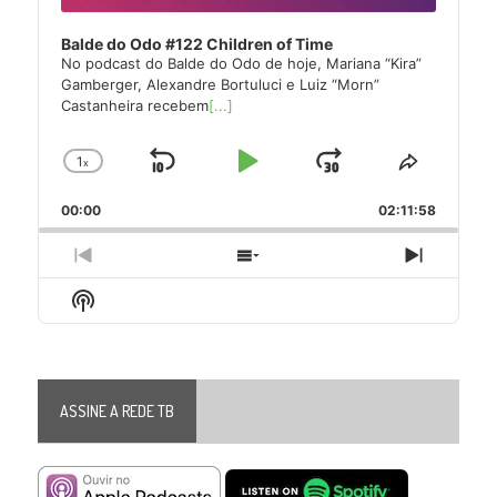
Balde do Odo #122 Children of Time
No podcast do Balde do Odo de hoje, Mariana “Kira”
Gamberger, Alexandre Bortuluci e Luiz “Morn”
Castanheira recebem
[...]
1
x
Skip
Play
Jump
Change
Share
Playback
This
Backward
Pause
Forward
00:00
Rate
02:11:58
Episode
Previous
Show
Next
Episode
Episodes
Episode
Show
List
Podcast
Information
ASSINE A REDE TB