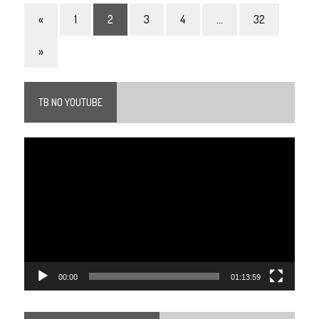
«
1
2
3
4
…
32
»
TB NO YOUTUBE
Tocador
de
vídeo
00:00
01:13:59