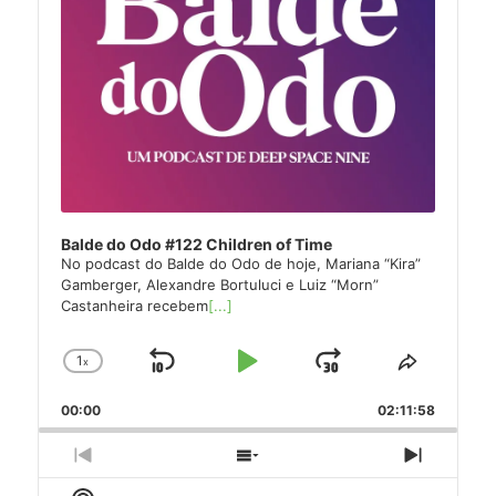
Balde do Odo #122 Children of Time
No podcast do Balde do Odo de hoje, Mariana “Kira”
Gamberger, Alexandre Bortuluci e Luiz “Morn”
Castanheira recebem
[...]
1
x
Skip
Play
Jump
Change
Share
Playback
This
Backward
Pause
Forward
00:00
Rate
02:11:58
Episode
Previous
Show
Next
Episode
Episodes
Episode