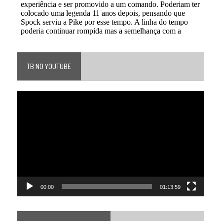
TB NO YOUTUBE
Tocador
de
vídeo
00:00
01:13:59