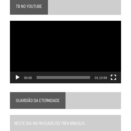
TB NO YOUTUBE
Tocador
de
vídeo
00:00
01:13:59
GUARDIÃO DA ETERNIDADE
NESTE DIA, NO PASSADO DO TREK BRASILIS...