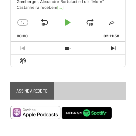
Gamberger, Alexandre Bortuluci e Luiz “Morn”
Castanheira recebem
[...]
1
x
Skip
Play
Jump
Change
Share
Playback
This
Backward
Pause
Forward
00:00
Rate
02:11:58
Episode
Previous
Show
Next
Episode
Episodes
Episode
Show
List
Podcast
Information
ASSINE A REDE TB