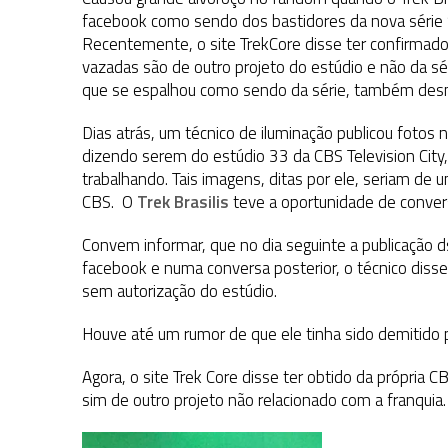
1 DE AGOSTO DE 2026
|
ELENCO DE STRANGE NEW WORLDS ENCARA O 
facebook como sendo dos bastidores da nova série S
Recentemente, o site TrekCore disse ter confirmad
31 DE JULHO DE 2026
|
GRANDES JORNADAS | QUATRO EPISÓDIOS DE
vazadas são de outro projeto do estúdio e não da s
7 DE AGOSTO DE 2026
|
GRANDES JORNADAS | SEIS EPISÓDIOS DE
ST
que se espalhou como sendo da série, também des
Dias atrás, um técnico de iluminação publicou fotos
dizendo serem do estúdio 33 da CBS Television City
trabalhando. Tais imagens, ditas por ele, seriam de 
CBS. O
Trek Brasilis
teve a oportunidade de convers
Convem informar, que no dia seguinte a publicação 
facebook e numa conversa posterior, o técnico disse
sem autorização do estúdio.
Houve até um rumor de que ele tinha sido demitido p
Agora, o site Trek Core disse ter obtido da própria
sim de outro projeto não relacionado com a franquia
.