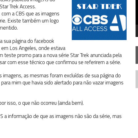
FIM DE UMA ERA NA SDCC
tar Trek Access.
o com a CBS que as imagens
STAR TREK
SOBRE DIFERENTES PONTOS DE VISTA
érie. Existe também um logo
AR TREK
SOBRE PATERNIDADE
mentido.
 na sua página do facebook
, em Los Angeles, onde estava
um teste promo para a nova série Star Trek anunciada pela
ar com esse técnico que confirmou se referirem a série.
ds imagens, as mesmas foram excluídas de sua página do
N
 para mim que havia sido alertado para não vazar imagens
or isso, o que não ocorreu (ainda bem).
 CBS a informação de que as imagens não são da série, mas