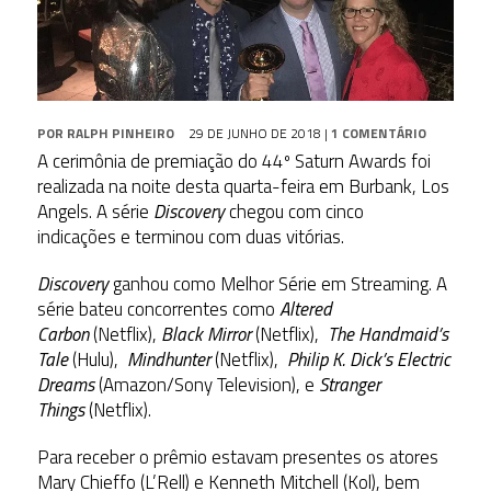
POR
RALPH PINHEIRO
29 DE JUNHO DE 2018
|
1 COMENTÁRIO
A cerimônia de premiação do 44º Saturn Awards foi
realizada na noite desta quarta-feira em Burbank, Los
Angels. A série
Discovery
chegou com cinco
indicações e terminou com duas vitórias.
Discovery
ganhou como Melhor Série em Streaming. A
série bateu concorrentes como
Altered
Carbon
(Netflix),
Black Mirror
(Netflix),
The Handmaid’s
Tale
(Hulu),
Mindhunter
(Netflix),
Philip K. Dick’s Electric
Dreams
(Amazon/Sony Television), e
Stranger
Things
(Netflix).
Para receber o prêmio estavam presentes os atores
Mary Chieffo (L’Rell) e Kenneth Mitchell (Kol), bem