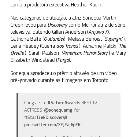
como a produtora executiva Heather Kadin.
Nas categorias de atuação, a atriz Sonequa Martin-
Green levou para
Discovery
como Melhor atriz de série
televisiva, batendo Gillian Anderson (
Arquivo X
),
Caitriona Balfe (
Outlander
), Melissa Benoist (
Supergirl
),
Lena Headey (Guerra
dos Tronos
), Adrianne Palicki (
The
Orville
), Sarah Paulson
(American Horror Story
) e Mary
Elizabeth Windstead (
Fargo
).
Sonequa agradeceu o prêmio através de um vídeo
pré-gravado durante as filmagens em Toronto.
Congrats to
#SaturnAwards
BEST TV
ACTRESS
@sonequamg
for
#StarTrekDiscovery
!!
pic.twitter.com/XEJEaj6pEK