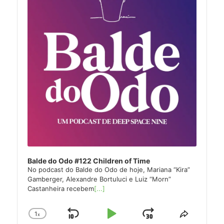
Balde do Odo #122 Children of Time
No podcast do Balde do Odo de hoje, Mariana “Kira”
Gamberger, Alexandre Bortuluci e Luiz “Morn”
Castanheira recebem
[...]
1
x
Skip
Play
Jump
Change
Share