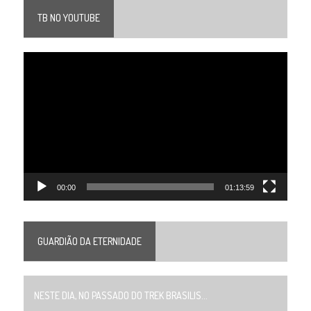
TB NO YOUTUBE
Tocador
de
vídeo
00:00
01:13:59
GUARDIÃO DA ETERNIDADE
NESTE DIA, NO PASSADO DO TREK BRASILIS...