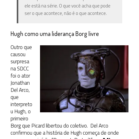
ele está na série. O que você acha que pode
ser o que acontece, não é o que acontece.
Hugh como uma liderança Borg livre
Outro que
causou
surpresa
na SDCC
foi o ator
Jonathan
Del Arco,
que
interpreto
u Hugh, o
primeiro
Borg que Picard libertou do coletivo. Del Arco
confirmou que a história de Hugh começa de onde