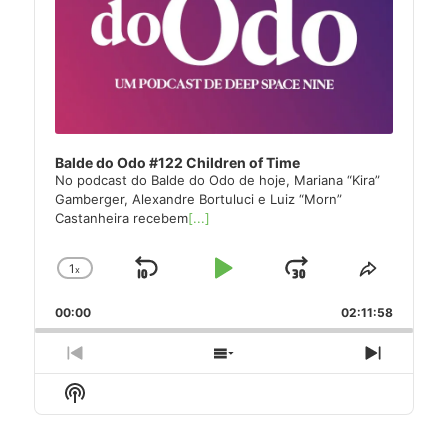
Balde do Odo #122 Children of Time
No podcast do Balde do Odo de hoje, Mariana “Kira”
Gamberger, Alexandre Bortuluci e Luiz “Morn”
Castanheira recebem
[...]
1
x
Skip
Play
Jump
Change
Share
Playback
This
Backward
Pause
Forward
00:00
Rate
02:11:58
Episode
Previous
Show
Next
Episode
Episodes
Episode
Show
List
Podcast
Information