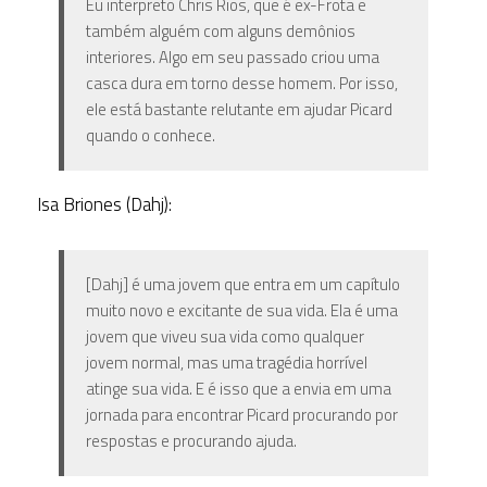
Eu interpreto Chris Rios, que é ex-Frota e
também alguém com alguns demônios
interiores. Algo em seu passado criou uma
casca dura em torno desse homem. Por isso,
ele está bastante relutante em ajudar Picard
quando o conhece.
Isa Briones (Dahj):
[Dahj] é uma jovem que entra em um capítulo
muito novo e excitante de sua vida. Ela é uma
jovem que viveu sua vida como qualquer
jovem normal, mas uma tragédia horrível
atinge sua vida. E é isso que a envia em uma
jornada para encontrar Picard procurando por
respostas e procurando ajuda.