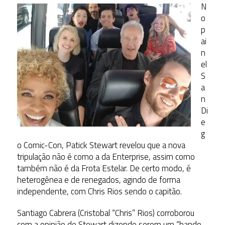
N
o
p
ai
n
el
S
a
n
Di
e
g
o Comic-Con, Patick Stewart revelou que a nova
tripulação não é como a da Enterprise, assim como
também não é da Frota Estelar. De certo modo, é
heterogênea e de renegados, agindo de forma
independente, com Chris Rios sendo o capitão.
Santiago Cabrera (Cristobal “Chris” Rios) corroborou
com a opinião de Stewart dizendo serem um “bando