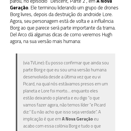
parou, no episódio “Descent, Parte 2”, em
A Nova
Geração
. Ele terminou liderando um grupo de drones
Borg livres, depois da destruição do androide Lore.
Agora, seu personagem está de volta e a influência
Borg ao que parece será parte importante da trama.
Del Arco dá algumas dicas de como veremos Hugh
agora, na sua versão mais humana:
(via TVLine): Eu posso confirmar que ainda sou
parte Borg e que eu sou uma versão humana
desenvolvida desde a última vez que eu vi
Picard, na qual nós estávamos presos em um
planeta e Lore foi morto… enquanto eles
estão deixando o planeta e eu digo “o que
vamos fazer agora, não temos líder ”e Picard
diz:“ Eu não acho que isso seja verdade”. A
implicação é que em
A Nova Geração
eu
acabo com essa colônia Borg e tudo o que