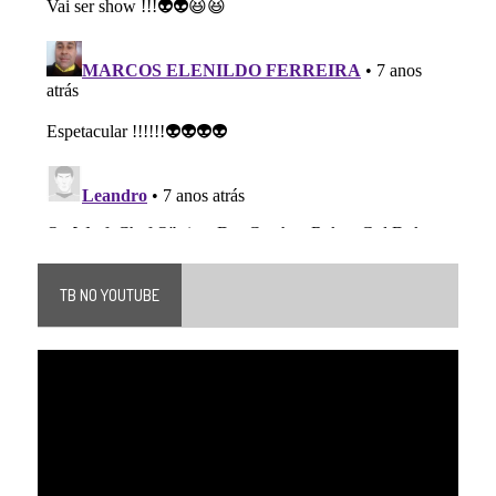
TB NO YOUTUBE
Tocador
de
vídeo