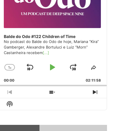
Balde do Odo #122 Children of Time
No podcast do Balde do Odo de hoje, Mariana “Kira”
Gamberger, Alexandre Bortuluci e Luiz “Morn”
Castanheira recebem
[...]
1
x
Skip
Play
Jump
Change
Share
Playback
This
Backward
Pause
Forward
00:00
Rate
02:11:58
Episode
Previous
Show
Next
Episode
Episodes
Episode
Show
List
Podcast
Information