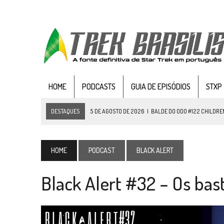
HOME
PODCASTS
GUIA DE EPISÓDIOS
STXP
DESTAQUES
5 DE AGOSTO DE 2026
|
BALDE DO ODO #122 CHILDREN
4 DE AGOSTO DE 2026
|
REVISITANDO “HIDE AND Q” (TNG 1×09)
3 DE AGOSTO DE 2026
|
VEJA FOTOS DO TERCEIRO EPISÓDIO DA 4ª 
HOME
PODCAST
BLACK ALERT
3 DE AGOSTO DE 2026
|
PARAMOUNT E CBS DERRUBAM NOVO VÍDEO DO
Black Alert #32 – Os bast
2 DE AGOSTO DE 2026
|
TB AO VIVO | STAR TREK: STRANGE NEW WORLDS
1 DE AGOSTO DE 2026
|
ELENCO DE STRANGE NEW WORLDS ENCARA O 
31 DE JULHO DE 2026
|
GRANDES JORNADAS | QUATRO EPISÓDIOS DE