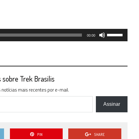
Use
00:00
as
setas
para
cima
ou
para
sobre Trek Brasilis
baixo
notícias mais recentes por e-mail.
para
aumentar
ou
Assinar
diminuir
o
volume.
PIN
SHARE