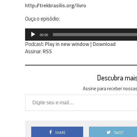
http://trekbrasilis.org/livro
Ouça o episódio:
Tocador
00:00
de
Podcast:
Play in new window
|
Download
áudio
Assinar:
RSS
Descubra mais 
Assine para receber nossas 
Digite seu e-mail…
SHARE
TWEET