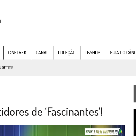
CINETREK
CANAL
COLEÇÃO
TBSHOP
GUIA DO CÂN
 OF TIME
TEMPORADA DE STRANGE NEW WORDS
 FILME DE FÃS AXANAR HORAS APÓS ESTREIA
idores de ‘Fascinantes’!
 – “THE GRIFFIN INCIDENT” (4×02)
T
FIM DE UMA ERA NA SDCC
d
v
STAR TREK
SOBRE DIFERENTES PONTOS DE VISTA