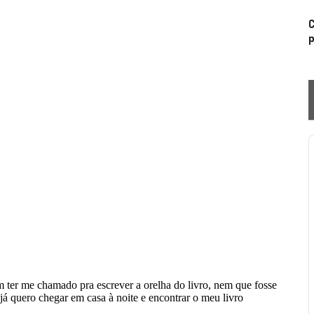
C
p
P