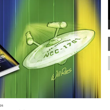
SILIS
JÁ DISPONÍVEL EM PRÉ-VENDA!
RIEND
N
OS