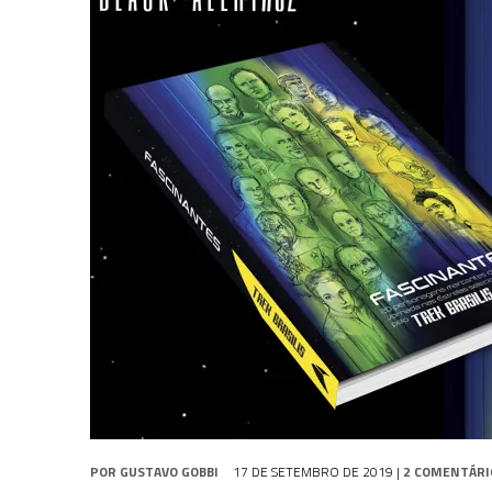
31 DE JULHO DE 2026
|
BOX DELUXE DO ANO 5 DA
COLEÇÃO TREK BRA
31 DE JULHO DE 2026
|
SNW 4×02: THE GRIFFIN INCIDENT
6 DE AGOSTO DE 2026
|
AVALIE E COMENTE SNW 4×03: HUMAN BEST F
POR
GUSTAVO GOBBI
17 DE SETEMBRO DE 2019
|
2 COMENTÁRI