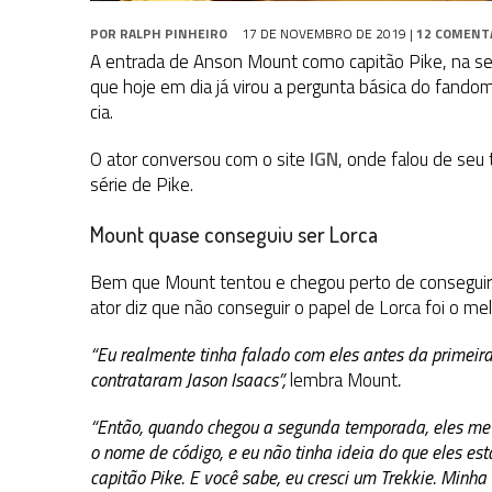
POR
RALPH PINHEIRO
17 DE NOVEMBRO DE 2019
|
12 COMENT
A entrada de Anson Mount como capitão Pike, na 
que hoje em dia já virou a pergunta básica do fando
cia.
O ator conversou com o site
IGN
, onde falou de seu
série de Pike.
Mount quase conseguiu ser Lorca
Bem que Mount tentou e chegou perto de conseguir o
ator diz que não conseguir o papel de Lorca foi o mel
“Eu realmente tinha falado com eles antes da primeir
contrataram Jason Isaacs”,
lembra Mount
.
“Então, quando chegou a segunda temporada, eles me li
o nome de código, e eu não tinha ideia do que eles est
capitão Pike. E você sabe, eu cresci um Trekkie. Minh