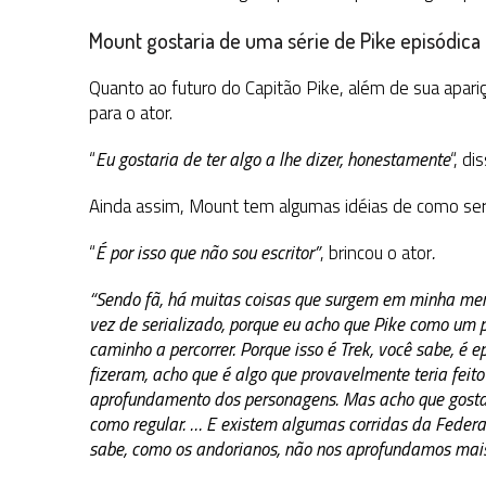
Mount gostaria de uma série de Pike episódica
Quanto ao futuro do Capitão Pike, além de sua apar
para o ator.
“
Eu gostaria de ter algo a lhe dizer, honestamente
“, di
Ainda assim, Mount tem algumas idéias de como seri
“
É por isso que não sou escritor”
, brincou o ator
.
“Sendo fã, há muitas coisas que surgem em minha ment
vez de serializado, porque eu acho que Pike como um p
caminho a percorrer. Porque isso é Trek, você sabe, é e
fizeram, acho que é algo que provavelmente teria fei
aprofundamento dos personagens. Mas acho que gostari
como regular. … E existem algumas corridas da Feder
sabe, como os andorianos, não nos aprofundamos mais.