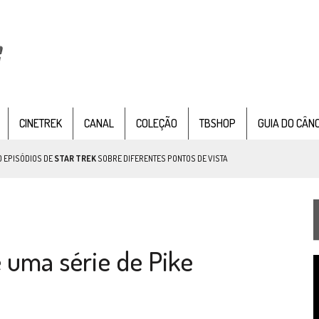
CINETREK
CANAL
COLEÇÃO
TBSHOP
GUIA DO CÂN
 EPISÓDIOS DE
STAR TREK
SOBRE DIFERENTES PONTOS DE VISTA
SILIS
JÁ DISPONÍVEL EM PRÉ-VENDA!
RIEND
 uma série de Pike
T
d
v
TEMPORADA DE STRANGE NEW WORDS