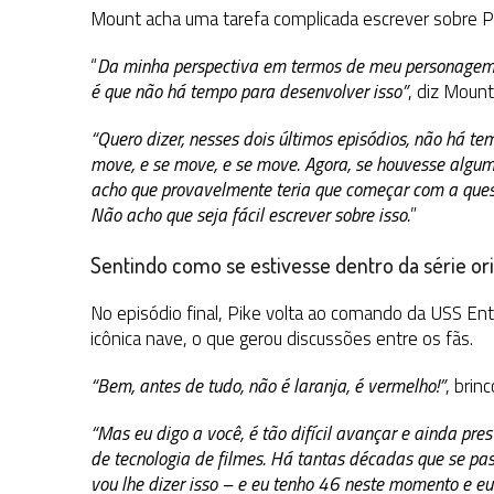
Mount acha uma tarefa complicada escrever sobre Pi
“
Da minha perspectiva em termos de meu personagem, n
é que não há tempo para desenvolver isso”
, diz Mount
“Quero dizer, nesses dois últimos episódios, não há t
move, e se move, e se move. Agora, se houvesse alguma
acho que provavelmente teria que começar com a ques
Não acho que seja fácil escrever sobre isso.
”
Sentindo como se estivesse dentro da série ori
No episódio final, Pike volta ao comando da USS En
icônica nave, o que gerou discussões entre os fãs.
“Bem, antes de tudo, não é laranja, é vermelho!”
, brin
“Mas eu digo a você, é tão difícil avançar e ainda p
de tecnologia de filmes. Há tantas décadas que se pass
vou lhe dizer isso – e eu tenho 46 neste momento e eu