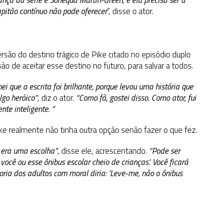
nça da série é Sonequa Martin-Green, e ela precisa ser a
apitão contínuo não pode oferecer
”, disse o ator.
ão do destino trágico de Pike citado no episódio duplo
ão de aceitar esse destino no futuro, para salvar a todos.
i que a escrita foi brilhante, porque levou uma história que
lgo heróico”
, diz o ator.
“Como fã, gostei disso. Como ator, fui
nte inteligente. ”
ke realmente não tinha outra opção senão fazer o que fez.
o era uma escolha”
, disse ele, acrescentando.
“Pode ser
você ou esse ônibus escolar cheio de crianças’. Você ficará
ria dos adultos com moral diria: ‘Leve-me, não o ônibus