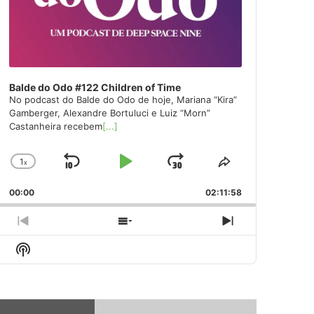
Balde do Odo #122 Children of Time
No podcast do Balde do Odo de hoje, Mariana “Kira”
Gamberger, Alexandre Bortuluci e Luiz “Morn”
Castanheira recebem
[...]
1
x
Skip
Play
Jump
Change
Share
Playback
This
Backward
Pause
Forward
00:00
Rate
02:11:58
Episode
Previous
Show
Next
Episode
Episodes
Episode
Show
List
Podcast
Information