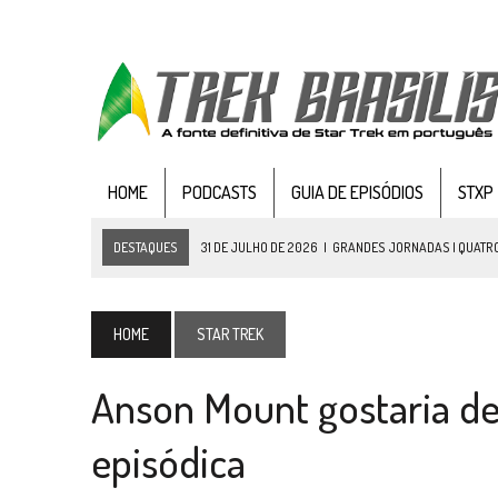
HOME
PODCASTS
GUIA DE EPISÓDIOS
STXP
DESTAQUES
31 DE JULHO DE 2026
|
GRANDES JORNADAS | QUATRO
31 DE JULHO DE 2026
|
BOX DELUXE DO ANO 5 DA
COLEÇÃO TREK BRA
31 DE JULHO DE 2026
|
SNW 4×02: THE GRIFFIN INCIDENT
HOME
STAR TREK
6 DE AGOSTO DE 2026
|
AVALIE E COMENTE SNW 4×03: HUMAN BEST F
Anson Mount gostaria de
5 DE AGOSTO DE 2026
|
BALDE DO ODO #122 CHILDREN OF TIME
4 DE AGOSTO DE 2026
|
REVISITANDO “HIDE AND Q” (TNG 1×09)
episódica
3 DE AGOSTO DE 2026
|
VEJA FOTOS DO TERCEIRO EPISÓDIO DA 4ª 