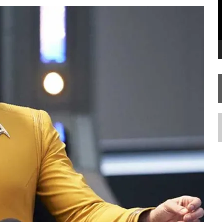
 FILME DE FÃS AXANAR HORAS APÓS ESTREIA
 – “THE GRIFFIN INCIDENT” (4×02)
FIM DE UMA ERA NA SDCC
N