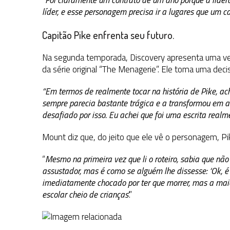
“
Foi claramente um contrato de um ano porque a lidera
líder, e esse personagem precisa ir a lugares que um c
Capitão Pike enfrenta seu futuro.
Na segunda temporada, Discovery apresenta uma vers
da série original “The Menagerie”. Ele toma uma decis
“Em termos de realmente tocar na história de Pike, ache
sempre parecia bastante trágica e a transformou em a
desafiado por isso. Eu achei que foi uma escrita realme
Mount diz que, do jeito que ele vê o personagem, Pi
“
Mesmo na primeira vez que li o roteiro, sabia que nã
assustador, mas é como se alguém lhe dissesse: ‘Ok, é 
imediatamente chocado por ter que morrer, mas a maio
escolar cheio de crianças
‘.”