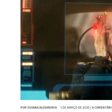
1 DE AGOSTO DE 2026
|
ELENCO DE STRANGE NEW WORLDS ENCARA O 
31 DE JULHO DE 2026
|
GRANDES JORNADAS | QUATRO EPISÓDIOS DE
7 DE AGOSTO DE 2026
|
GRANDES JORNADAS | SEIS EPISÓDIOS DE
ST
POR
SUSANA ALEXANDRIA
1 DE MARÇO DE 2020
|
0 COMENTÁRI