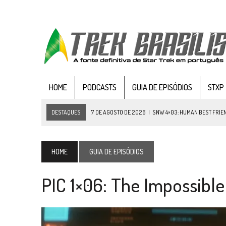
HOME
PODCASTS
GUIA DE EPISÓDIOS
STXP
DESTAQUES
7 DE AGOSTO DE 2026
|
SNW 4×03: HUMAN BEST FRIE
6 DE AGOSTO DE 2026
|
NOVA TEMPORADA DE
THE CENTER SEAT
, SÉR
5 DE AGOSTO DE 2026
|
BALDE DO ODO #122 CHILDREN OF TIME
HOME
GUIA DE EPISÓDIOS
4 DE AGOSTO DE 2026
|
REVISITANDO “HIDE AND Q” (TNG 1×09)
PIC 1×06: The Impossible
3 DE AGOSTO DE 2026
|
VEJA FOTOS DO TERCEIRO EPISÓDIO DA 4ª 
3 DE AGOSTO DE 2026
|
PARAMOUNT E CBS DERRUBAM NOVO VÍDEO DO
2 DE AGOSTO DE 2026
|
TB AO VIVO | STAR TREK: STRANGE NEW WORLDS