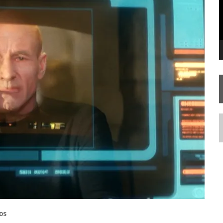
FIM DE UMA ERA NA SDCC
STAR TREK
SOBRE DIFERENTES PONTOS DE VISTA
AR TREK
SOBRE PATERNIDADE
N
OS