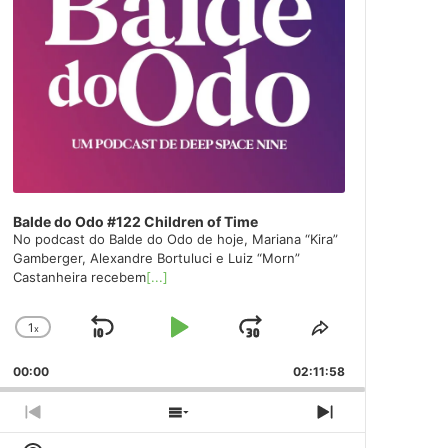
Balde do Odo #122 Children of Time
No podcast do Balde do Odo de hoje, Mariana “Kira”
Gamberger, Alexandre Bortuluci e Luiz “Morn”
Castanheira recebem
[...]
1
x
Skip
Play
Jump
Change
Share
Playback
This
Backward
Pause
Forward
00:00
Rate
02:11:58
Episode
Previous
Show
Next
Episode
Episodes
Episode