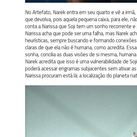
No Artefato, Narek entra em seu quarto e vê a irmã,
que devolva, pois aquela pequena caixa, para ele, nã
conta a Narissa que Soji tem um sonho recorrente e
Narissa acha que pode ser uma falha, mas Narek acha 
heurísticas, sempre buscando e formando conexões ma
claras de que ela não é humana, como acredita. Essa
sonha, concilia as duas visões de si mesma, humana e
Narek acredita que isso é uma vulnerabilidade de Soji
poderá acessar engramas subjacentes sem ativar as
Narissa procuram está lá: a localização do planeta nata