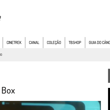
CINETREK
CANAL
COLEÇÃO
TBSHOP
GUIA DO CÂN
ND
IE DOCUMENTAL DE
STAR TREK
, CHEGA EM 8 DE SETEMBRO
 Box
TEMPORADA DE STRANGE NEW WORDS
T
 FILME DE FÃS AXANAR HORAS APÓS ESTREIA
d
v
 – “THE GRIFFIN INCIDENT” (4×02)