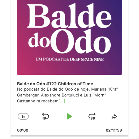
Balde do Odo #122 Children of Time
No podcast do Balde do Odo de hoje, Mariana “Kira”
Gamberger, Alexandre Bortuluci e Luiz “Morn”
Castanheira recebem
[...]
1
x
Skip
Play
Jump
Change
Share
Playback
This
Backward
Pause
Forward
00:00
Rate
02:11:58
Episode