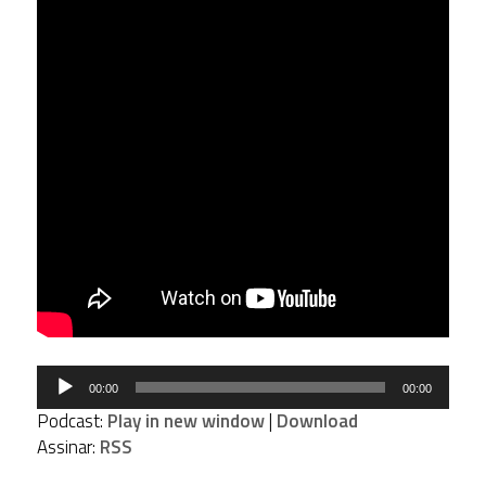
Tocador
00:00
00:00
de
Podcast:
Play in new window
|
Download
áudio
Assinar:
RSS