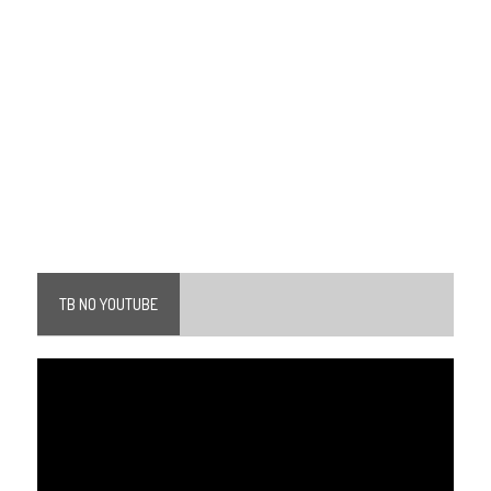
TB NO YOUTUBE
Tocador
de
vídeo