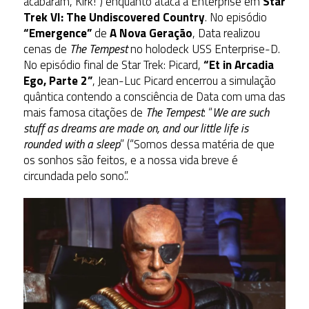
acabaram, Kirk!”) enquanto ataca a Enterprise em
Star
Trek VI: The Undiscovered Country
. No episódio
“Emergence”
de
A Nova Geração
, Data realizou
cenas de
The Tempest
no holodeck USS Enterprise-D.
No episódio final de Star Trek: Picard,
“Et in Arcadia
Ego, Parte 2”
, Jean-Luc Picard encerrou a simulação
quântica contendo a consciência de Data com uma das
mais famosa citações de
The Tempest
: “
We are such
stuff as dreams are made on, and our little life is
rounded with a sleep
” (“Somos dessa matéria de que
os sonhos são feitos, e a nossa vida breve é
circundada pelo sono.”.