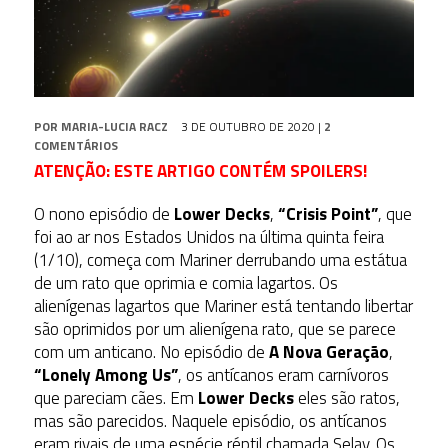
POR
MARIA-LUCIA RACZ
3 DE OUTUBRO DE 2020
|
2
COMENTÁRIOS
ATENÇÃO: ESTE ARTIGO CONTÉM SPOILERS!
O nono episódio de
Lower Decks
,
“Crisis Point”
, que
foi ao ar nos Estados Unidos na última quinta feira
(1/10), começa com Mariner derrubando uma estátua
de um rato que oprimia e comia lagartos. Os
alienígenas lagartos que Mariner está tentando libertar
são oprimidos por um alienígena rato, que se parece
com um anticano. No episódio de
A Nova Geração
,
“Lonely Among Us”
, os antícanos eram carnívoros
que pareciam cães. Em
Lower Decks
eles são ratos,
mas são parecidos. Naquele episódio, os antícanos
eram rivais de uma espécie réptil chamada Selay. Os