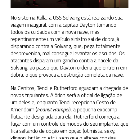
No sistema Kalla, a USS Solvang está realizando sua
viagem inaugural, com a capitão Dayton tomando
todos os cuidados com a nova nave, mas
repentinamente um veículo sinistro sai de dobra já
disparando contra a Solvang, que, pega totalmente
desprevenida, mal consegue levantar os escudos. Os
atacantes disparam um gancho contra a nacele da
Solvang, ao passo que Dayton ordena que entrem em
dobra, o que provoca a destruição completa da nave.
Na Cerritos, Tendi e Rutherford aguadam a chegada de
novos tripulantes. A órion será a oficial de ligação de
um deles e, enquanto Tendi recepciona Cesto de
Amendoim (
Peanut Hamper
), a pequena exocomp
flutuante designada para ela, Rutherford começa a
fuçar com um controle de modos do seu implante, que
fica saltando de opção em opção (otimista, sexy,
klingon, britânico etc.), sem que o alferes consiga