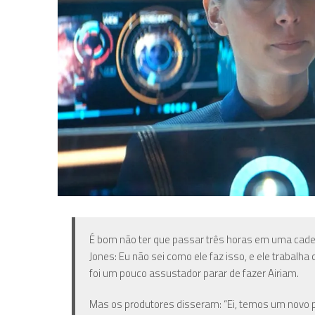
É bom não ter que passar três horas em uma ca
Jones: Eu não sei como ele faz isso, e ele trabalh
foi um pouco assustador parar de fazer Airiam.
Mas os produtores disseram: “Ei, temos um novo p