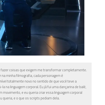
ro fazer coisas que exigem me transformar completamente.
ar na minha filmografia, cada personagem é
ível totalmente novo no sentido de que você teve a
-la na linguagem corporal. Eu já fui uma dançarina de balé,
 movimento, e eu queria criar essa linguagem corporal
 queria, e o que os scripts pediam dela.