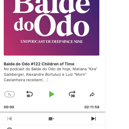
Balde do Odo #122 Children of Time
No podcast do Balde do Odo de hoje, Mariana “Kira”
Gamberger, Alexandre Bortuluci e Luiz “Morn”
Castanheira recebem
[...]
1
x
Skip
Play
Jump
Change
Share
Playback
This
Backward
Pause
Forward
00:00
Rate
02:11:58
Episode
Previous
Show
Next
Episode
Episodes
Episode