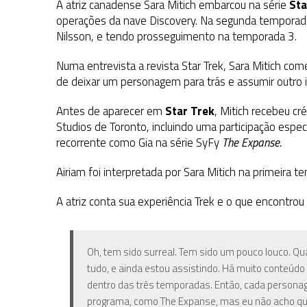
A atriz canadense Sara Mitich embarcou na série
Sta
operações da nave Discovery. Na segunda temporada,
Nilsson, e tendo prosseguimento na temporada 3.
Numa entrevista a revista Star Trek, Sara Mitich co
de deixar um personagem para trás e assumir outro 
Antes de aparecer em
Star Trek
, Mitich recebeu c
Studios de Toronto, incluindo uma participação espe
recorrente como Gia na série SyFy
The Expanse.
Airiam foi interpretada por Sara Mitich na primei
A atriz conta sua experiência Trek e o que encontrou
Oh, tem sido surreal. Tem sido um pouco louco. Qu
tudo, e ainda estou assistindo. Há muito conteúdo
dentro das três temporadas. Então, cada personag
programa, como The Expanse, mas eu não acho que