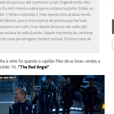
is do que isso até o primeiro script. Originalmente, eles
. Eu nem mesmo sabia que eu estaria na ponte. Então, eu
io 1; filmei o episódio 2, mas aquela cena acabou sendo
de Nilsson, que é uma espécie de pessoa que faz tudo
e pequeno vai e vem, mas depois disso eu não voltei até
o eu estava de volta à ponte. Aquele momento de caminhar
este novo personagem, foi bem surreal. Foi bom estar de
a à série foi quando o capitão Pike dá as boas-vindas a
isódio 10,
“The Red Angel”
.