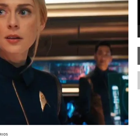
FIM DE UMA ERA NA SDCC
STAR TREK
SOBRE DIFERENTES PONTOS DE VISTA
AR TREK
SOBRE PATERNIDADE
N
RIOS