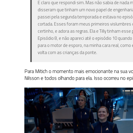
E claro que respondi sim. Mas não sabia de nada ma
disseram que tinham um novo papel de engenharia
passei pela segunda temporada e estava no episód
cortada. Esses foram meus primeiros vislumbres 
certinho, e adora as regras. Ela e Tilly tinham ess
Episódio 8, e não apareci até o episódio 10 quand
para o motor de esporo, na minha cara real, como 
volta com as crianças da ponte.
Para Mitich o momento mais emocionante na sua volt
Nilsson e todos olhando para ela. Isso ocorreu no ep