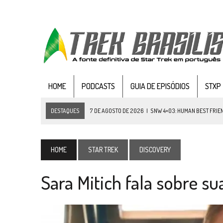
HOME
PODCASTS
GUIA DE EPISÓDIOS
STXP
DESTAQUES
7 DE AGOSTO DE 2026
|
SNW 4×03: HUMAN BEST FRIE
6 DE AGOSTO DE 2026
|
NOVA TEMPORADA DE
THE CENTER SEAT
, SÉR
5 DE AGOSTO DE 2026
|
BALDE DO ODO #122 CHILDREN OF TIME
HOME
STAR TREK
DISCOVERY
4 DE AGOSTO DE 2026
|
REVISITANDO “HIDE AND Q” (TNG 1×09)
Sara Mitich fala sobre s
3 DE AGOSTO DE 2026
|
VEJA FOTOS DO TERCEIRO EPISÓDIO DA 4ª 
3 DE AGOSTO DE 2026
|
PARAMOUNT E CBS DERRUBAM NOVO VÍDEO DO
2 DE AGOSTO DE 2026
|
TB AO VIVO | STAR TREK: STRANGE NEW WORLDS