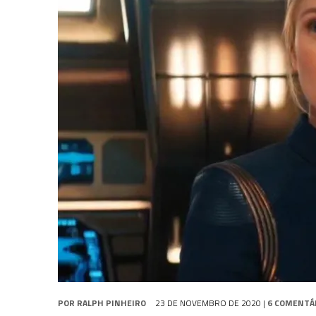
1 DE AGOSTO DE 2026
|
ELENCO DE STRANGE NEW WORLDS ENCARA O 
31 DE JULHO DE 2026
|
GRANDES JORNADAS | QUATRO EPISÓDIOS DE
7 DE AGOSTO DE 2026
|
GRANDES JORNADAS | SEIS EPISÓDIOS DE
ST
POR
RALPH PINHEIRO
23 DE NOVEMBRO DE 2020
|
6 COMENTÁ