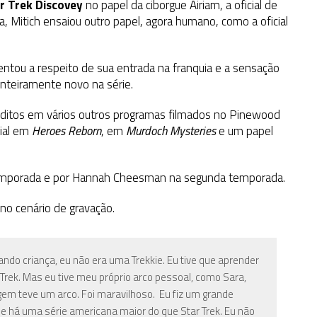
r Trek Discovey
no papel da ciborgue Airiam, a oficial de
 Mitich ensaiou outro papel, agora humano, como a oficial
mentou a respeito de sua entrada na franquia e a sensação
inteiramente novo na série.
réditos em vários outros programas filmados no Pinewood
cial em
Heroes Reborn
, em
Murdoch Mysteries
e um papel
ra temporada e por Hannah Cheesman na segunda temporada.
 no cenário de gravação.
ando criança, eu não era uma Trekkie. Eu tive que aprender
 Trek. Mas eu tive meu próprio arco pessoal, como Sara,
em teve um arco. Foi maravilhoso. Eu fiz um grande
 há uma série americana maior do que Star Trek. Eu não