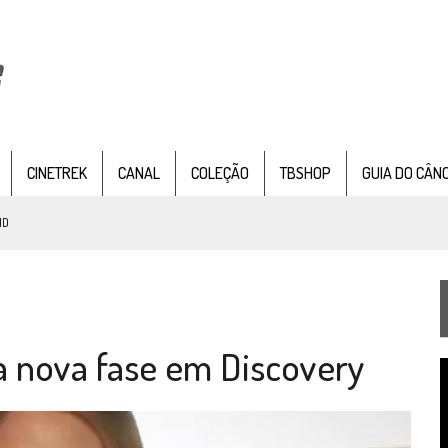
CINETREK
CANAL
COLEÇÃO
TBSHOP
GUIA DO CÂN
ND
IE DOCUMENTAL DE
STAR TREK
, CHEGA EM 8 DE SETEMBRO
ua nova fase em Discovery
TEMPORADA DE STRANGE NEW WORDS
T
 FILME DE FÃS AXANAR HORAS APÓS ESTREIA
d
v
 – “THE GRIFFIN INCIDENT” (4×02)