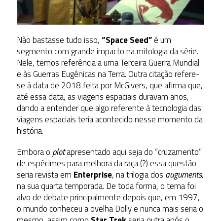
Não bastasse tudo isso,
“Space Seed”
é um
segmento com grande impacto na mitologia da série.
Nele, temos referência a uma Terceira Guerra Mundial
e às Guerras Eugênicas na Terra. Outra citação refere-
se à data de 2018 feita por McGivers, que afirma que,
até essa data, as viagens espaciais duravam anos,
dando a entender que algo referente à tecnologia das
viagens espaciais teria acontecido nesse momento da
história.
Embora o
plot
apresentado aqui seja do “cruzamento”
de espécimes para melhora da raça (?) essa questão
seria revista em
Enterprise
, na trilogia dos
auguments,
na sua quarta temporada. De toda forma, o tema foi
alvo de debate principalmente depois que, em 1997,
o mundo conheceu a ovelha Dolly e nunca mais seria o
mesmo, assim como
Star Trek
seria outra após o