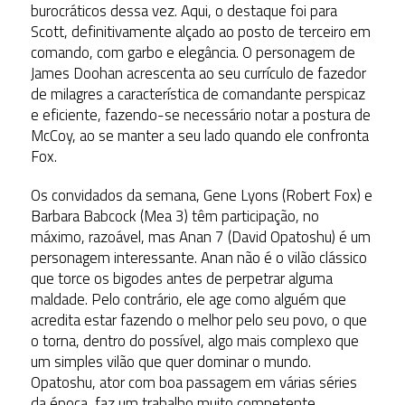
burocráticos dessa vez. Aqui, o destaque foi para
Scott, definitivamente alçado ao posto de terceiro em
comando, com garbo e elegância. O personagem de
James Doohan acrescenta ao seu currículo de fazedor
de milagres a característica de comandante perspicaz
e eficiente, fazendo-se necessário notar a postura de
McCoy, ao se manter a seu lado quando ele confronta
Fox.
Os convidados da semana, Gene Lyons (Robert Fox) e
Barbara Babcock (Mea 3) têm participação, no
máximo, razoável, mas Anan 7 (David Opatoshu) é um
personagem interessante. Anan não é o vilão clássico
que torce os bigodes antes de perpetrar alguma
maldade. Pelo contrário, ele age como alguém que
acredita estar fazendo o melhor pelo seu povo, o que
o torna, dentro do possível, algo mais complexo que
um simples vilão que quer dominar o mundo.
Opatoshu, ator com boa passagem em várias séries
da época, faz um trabalho muito competente,