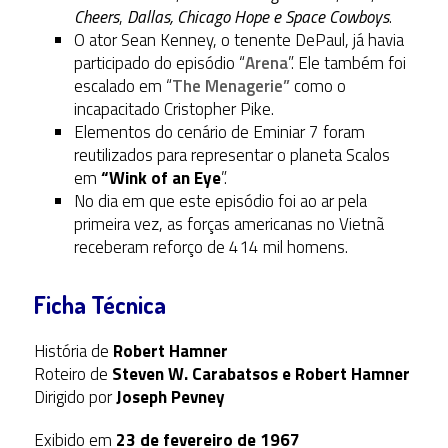
Cheers
,
Dallas,
Chicago Hope e
Space Cowboys
.
O ator Sean Kenney, o tenente DePaul, já havia
participado do episódio “
Arena
”. Ele também foi
escalado em “
The Menagerie”
como o
incapacitado Cristopher Pike.
Elementos do cenário de Eminiar 7 foram
reutilizados para representar o planeta Scalos
em
“Wink of an Eye
”.
No dia em que este episódio foi ao ar pela
primeira vez, as forças americanas no Vietnã
receberam reforço de 414 mil homens.
Ficha Técnica
História de
Robert Hamner
Roteiro de
Steven W. Carabatsos e Robert Hamner
Dirigido por
Joseph Pevney
Exibido em
23 de fevereiro de 1967