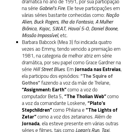
dramática no ano de 1991, por sua participação
na série
Gabriel’s Fire
. Ele teve participações em
várias séries bastante conhecidas como:
Nação
Alien
,
Buck Rogers
,
Ilha da Fantasia
,
A Mulher
Biônica
,
Kojac
,
S.W.A.T
,
Havaí 5-0
,
Daniel Boone
,
Missão Impossível,
etc.
Barbara Babcock (Mea 3) foi indicada quatro
vezes ao Emmy, tendo vencido a premiação em
1981, na categoria de melhor atriz em série
dramática, por seu papel como Grace Gardner na
série
Hill Street Blues
. Em
Jornada nas Estrelas
,
ela participou dos episódios:
“The Squire of
Gothos”
fazendo a voz da mãe de Trelane,
“Assignment: Earth”
como a voz do
computador Beta 5,
“The Tholian Web”
como
a voz da comandante Loskene,
“Plato’s
Stepchildren”
como Philana e
“The Lights of
Zetar”
como a voz dos zetarianos. Além de
Jornada
, ela esteve presente em várias outras
séries e filmes, tais como
Logan’s Run
,
Taxi
,