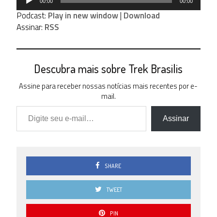
00:00
00:00
de
Podcast:
Play in new window
|
Download
áudio
Assinar:
RSS
Descubra mais sobre Trek Brasilis
Assine para receber nossas notícias mais recentes por e-
mail.
Digite seu e-mail…
Assinar
SHARE
TWEET
PIN