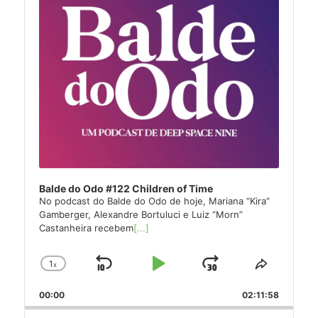
Balde do Odo #122 Children of Time
No podcast do Balde do Odo de hoje, Mariana “Kira”
Gamberger, Alexandre Bortuluci e Luiz “Morn”
Castanheira recebem
[...]
1
x
Skip
Play
Jump
Change
Share
Playback
This
Backward
Pause
Forward
00:00
Rate
02:11:58
Episode