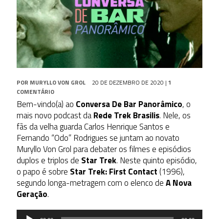
POR
MURYLLO VON GROL
20 DE DEZEMBRO DE 2020
|
1
COMENTÁRIO
Bem-vindo(a) ao
Conversa De Bar Panorâmico
, o
mais novo podcast da
Rede Trek Brasilis
. Nele, os
fãs da velha guarda Carlos Henrique Santos e
Fernando “Odo” Rodrigues se juntam ao novato
Muryllo Von Grol para debater os filmes e episódios
duplos e triplos de
Star Trek
. Neste quinto episódio,
o papo é sobre
Star Trek: First Contact
(1996),
segundo longa-metragem com o elenco de
A Nova
Geração
.
Tocador