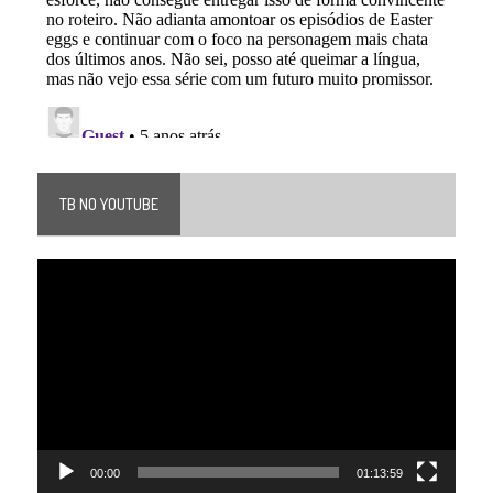
TB NO YOUTUBE
Tocador
de
vídeo
00:00
01:13:59