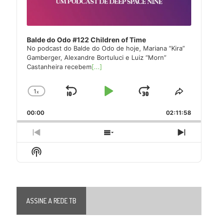
Balde do Odo #122 Children of Time
No podcast do Balde do Odo de hoje, Mariana “Kira”
Gamberger, Alexandre Bortuluci e Luiz “Morn”
Castanheira recebem
[...]
1
x
Skip
Play
Jump
Change
Share
Playback
This
Backward
Pause
Forward
00:00
Rate
02:11:58
Episode
Previous
Show
Next
Episode
Episodes
Episode
Show
List
Podcast
Information
ASSINE A REDE TB