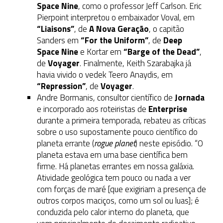
Space Nine
, como o professor Jeff Carlson. Eric
Pierpoint interpretou o embaixador Voval, em
“Liaisons”
, de
A Nova Geração
, o capitão
Sanders em
“For the Uniform”
, de
Deep
Space Nine
e Kortar em
“Barge of the Dead”
,
de
Voyager
. Finalmente, Keith Szarabajka já
havia vivido o vedek Teero Anaydis, em
“Repression”
, de
Voyager
.
Andre Bormanis, consultor científico de
Jornada
e incorporado aos roteiristas de
Enterprise
durante a primeira temporada, rebateu as críticas
sobre o uso supostamente pouco científico do
planeta errante (
rogue planet
) neste episódio. “O
planeta estava em uma base científica bem
firme. Há planetas errantes em nossa galáxia.
Atividade geológica tem pouco ou nada a ver
com forças de maré [que exigiriam a presença de
outros corpos maciços, como um sol ou luas]; é
conduzida pelo calor interno do planeta, que