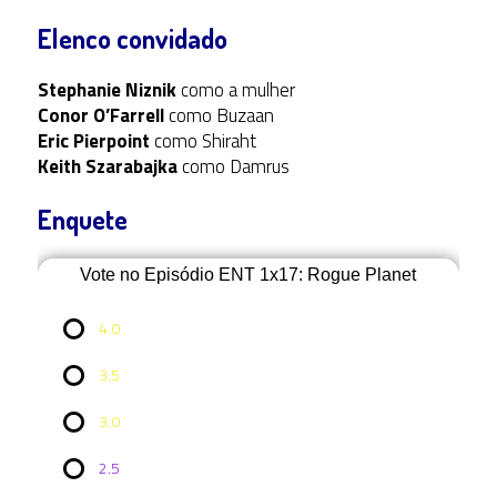
Elenco convidado
Stephanie Niznik
como a mulher
Conor O’Farrell
como Buzaan
Eric Pierpoint
como Shiraht
Keith Szarabajka
como Damrus
Enquete
Vote no Episódio ENT 1x17: Rogue Planet
4.0
3.5
3.0
2.5