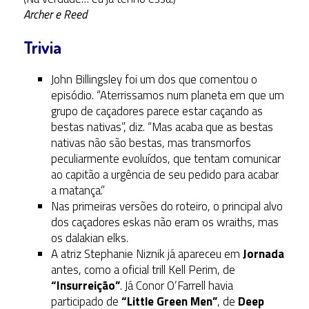
Archer e Reed
Trivia
John Billingsley foi um dos que comentou o
episódio. “Aterrissamos num planeta em que um
grupo de caçadores parece estar caçando as
bestas nativas”, diz. “Mas acaba que as bestas
nativas não são bestas, mas transmorfos
peculiarmente evoluídos, que tentam comunicar
ao capitão a urgência de seu pedido para acabar
a matança.”
Nas primeiras versões do roteiro, o principal alvo
dos caçadores eskas não eram os wraiths, mas
os dalakian elks.
A atriz Stephanie Niznik já apareceu em
Jornada
antes, como a oficial trill Kell Perim, de
“Insurreição”
. Já Conor O’Farrell havia
participado de
“Little Green Men”
, de
Deep