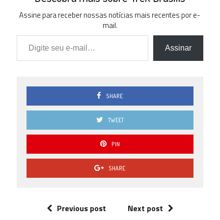
1.5
1 ( 6.67
Assine para receber nossas notícias mais recentes por e-
% )
mail.
Digite seu e-mail…
1.0
4 (
Assinar
26.67 % )
0.5
2 (
13.33 % )
SHARE
0.0
2 (
13.33 % )
TWEET
PIN
SHARE
Previous post
Next post