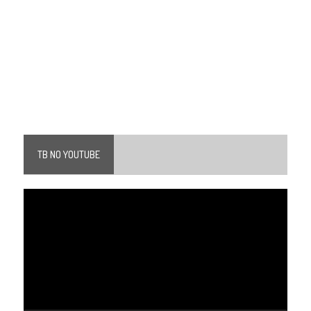
TB NO YOUTUBE
Tocador
de
vídeo