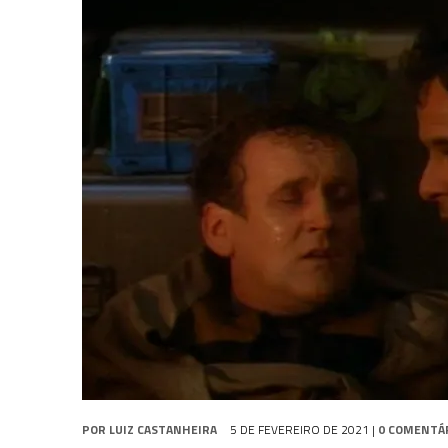
6 DE AGOSTO DE 2026
|
NOVA TEMPORADA DE
THE CENTER SEAT
, SÉR
5 DE AGOSTO DE 2026
|
BALDE DO ODO #122 CHILDREN OF TIME
4 DE AGOSTO DE 2026
|
REVISITANDO “HIDE AND Q” (TNG 1×09)
POR
LUIZ CASTANHEIRA
5 DE FEVEREIRO DE 2021
|
0 COMENTÁ