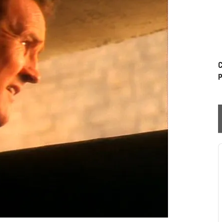
C
p
P