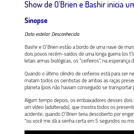
Show de O’Brien e Bashir inicia 
Sinopse
Data estelar: Desconhecida
Bashir e O’Brien estão a bordo de uma nave de munição
dois povos recém-saídos de uma longa guerra (os t’l
letais armas biológicas, os “ceifeiros”, na esperança
Quando o último cilindro de ceifeiros está para ser n
matam todos os cientistas de ambas as raças presen
planeta (pois não haviam conseguido se transportar 
Algum tempo depois, os embaixadores desses dois p
um vídeo (adulterado), que mostra todos os present
acidente, quando O’Brien teria descoberto por engan
“ou você me dá a senha certa em 5 segundos ou mor