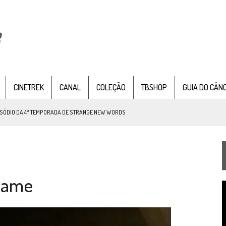
CINETREK
CANAL
COLEÇÃO
TBSHOP
GUIA DO CÂN
ISÓDIO DA 4ª TEMPORADA DE STRANGE NEW WORDS
 FILME DE FÃS AXANAR HORAS APÓS ESTREIA
 – “THE GRIFFIN INCIDENT” (4×02)
FIM DE UMA ERA NA SDCC
Game
STAR TREK
SOBRE DIFERENTES PONTOS DE VISTA
T
AR TREK
SOBRE PATERNIDADE
d
v