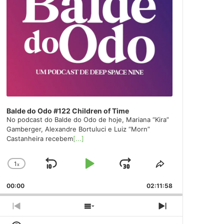
Balde do Odo #122 Children of Time
No podcast do Balde do Odo de hoje, Mariana “Kira”
Gamberger, Alexandre Bortuluci e Luiz “Morn”
Castanheira recebem
[...]
1
x
Skip
Play
Jump
Change
Share
Playback
This
Backward
Pause
Forward
00:00
Rate
02:11:58
Episode
Previous
Show
Next
Episode
Episodes
Episode