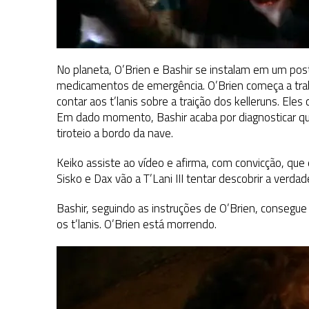
No planeta, O’Brien e Bashir se instalam em um po
medicamentos de emergência. O’Brien começa a trab
contar aos t’lanis sobre a traição dos kelleruns. El
Em dado momento, Bashir acaba por diagnosticar que
tiroteio a bordo da nave.
Keiko assiste ao vídeo e afirma, com convicção, que e
Sisko e Dax vão a T’Lani III tentar descobrir a verdad
Bashir, seguindo as instruções de O’Brien, consegue
os t’lanis. O’Brien está morrendo.