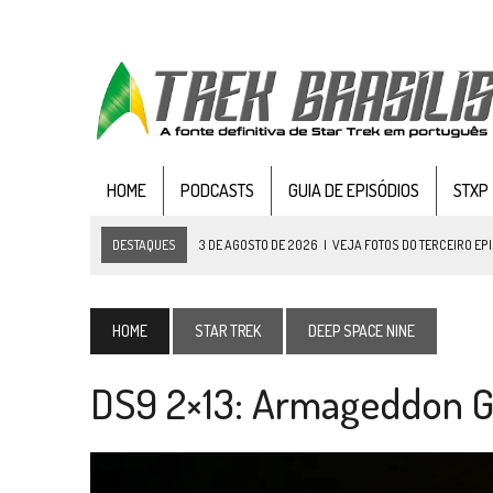
HOME
PODCASTS
GUIA DE EPISÓDIOS
STXP
DESTAQUES
3 DE AGOSTO DE 2026
|
VEJA FOTOS DO TERCEIRO EP
3 DE AGOSTO DE 2026
|
PARAMOUNT E CBS DERRUBAM NOVO VÍDEO DO
2 DE AGOSTO DE 2026
|
TB AO VIVO | STAR TREK: STRANGE NEW WORLDS
HOME
STAR TREK
DEEP SPACE NINE
1 DE AGOSTO DE 2026
|
ELENCO DE STRANGE NEW WORLDS ENCARA O 
DS9 2×13: Armageddon 
31 DE JULHO DE 2026
|
GRANDES JORNADAS | QUATRO EPISÓDIOS DE
7 DE AGOSTO DE 2026
|
GRANDES JORNADAS | SEIS EPISÓDIOS DE
ST
7 DE AGOSTO DE 2026
|
SNW 4×03: HUMAN BEST FRIEND