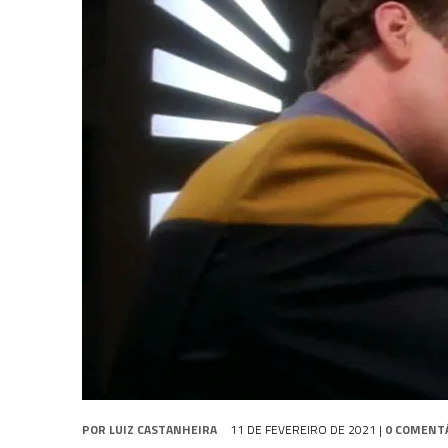
31 DE JULHO DE 2026
|
GRANDES JORNADAS | QUATRO EPISÓDIOS DE
31 DE JULHO DE 2026
|
BOX DELUXE DO ANO 5 DA
COLEÇÃO TREK BRA
6 DE AGOSTO DE 2026
|
NOVA TEMPORADA DE
THE CENTER SEAT
, SÉR
POR
LUIZ CASTANHEIRA
11 DE FEVEREIRO DE 2021
|
0 COMENT