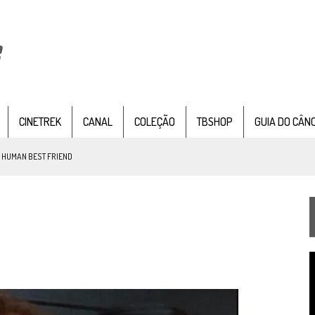
CINETREK
CANAL
COLEÇÃO
TBSHOP
GUIA DO CÂN
: HUMAN BEST FRIEND
TEMPORADA DE STRANGE NEW WORDS
 FILME DE FÃS AXANAR HORAS APÓS ESTREIA
T
 – “THE GRIFFIN INCIDENT” (4×02)
d
v
FIM DE UMA ERA NA SDCC