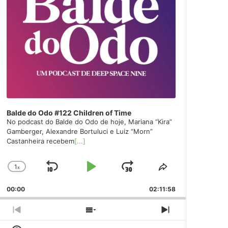
Balde do Odo #122 Children of Time
No podcast do Balde do Odo de hoje, Mariana “Kira”
Gamberger, Alexandre Bortuluci e Luiz “Morn”
Castanheira recebem
[...]
1
x
Skip
Play
Jump
Change
Share
Playback
This
Backward
Pause
Forward
00:00
Rate
02:11:58
Episode
Previous
Show
Next
Episode
Episodes
Episode