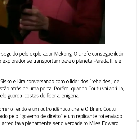
rseguido pelo explorador Mekong. O chefe consegue iludir
explorador se transportam para o planeta Parada II, ele
isko e Kira conversando com o líder dos “rebeldes”, de
stão atrás de uma porta. Porém, quando Coutu vai abri-la,
lo guarda-costas do líder alienígena.
orrer o ferido e um outro idêntico chefe O’Brien. Coutu
ado pelo “governo de direito” e um replicante foi enviado
ue acreditava plenamente ser o verdadeiro Miles Edward