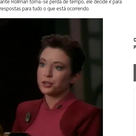
ante Rollman torna-se perda de tempo, ele decide ir para
 respostas para tudo o que está ocorrendo.
C
p
P