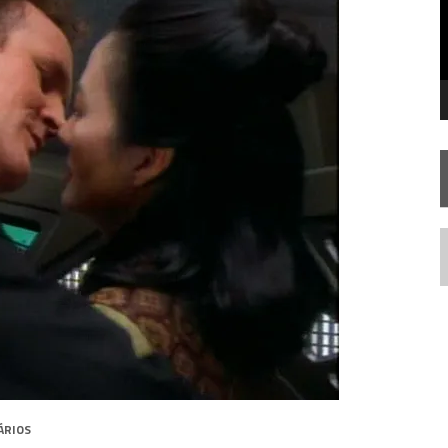
STAR TREK
SOBRE DIFERENTES PONTOS DE VISTA
SILIS
JÁ DISPONÍVEL EM PRÉ-VENDA!
IE DOCUMENTAL DE
STAR TREK
, CHEGA EM 8 DE SETEMBRO
N
ÁRIOS