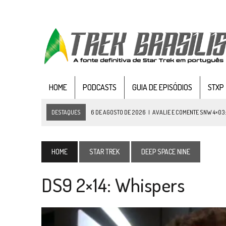
HOME
PODCASTS
GUIA DE EPISÓDIOS
STXP
DESTAQUES
6 DE AGOSTO DE 2026
|
AVALIE E COMENTE SNW 4×03
5 DE AGOSTO DE 2026
|
BALDE DO ODO #122 CHILDREN OF TIME
4 DE AGOSTO DE 2026
|
REVISITANDO “HIDE AND Q” (TNG 1×09)
HOME
STAR TREK
DEEP SPACE NINE
3 DE AGOSTO DE 2026
|
VEJA FOTOS DO TERCEIRO EPISÓDIO DA 4ª 
DS9 2×14: Whispers
3 DE AGOSTO DE 2026
|
PARAMOUNT E CBS DERRUBAM NOVO VÍDEO DO
2 DE AGOSTO DE 2026
|
TB AO VIVO | STAR TREK: STRANGE NEW WORLDS
1 DE AGOSTO DE 2026
|
ELENCO DE STRANGE NEW WORLDS ENCARA O 